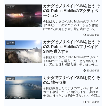
部の品質も向上してきており、安心して
選択できるメーカの一つです。中華タブ
カナダでプリペイドSIMを使う そ
カナダ
レットを探している方には要チェックの
の3: Public Mobileのアクティベ
セールだと思います
ーション
今回はカナダのPublic Mobileのプリペイ
ドSIMカードのアクティベーション作業
について紹介します。旅行者にとって一
番の壁なのが、日本のクレジットカード
2018/04/16
が使用できず、現地でバウチャーを買う
必要があるということです。
カナダでプリペイドSIMを使う そ
カナダ
の2: Public Mobileのプリペイド
SIMを購入する
今回はカナダのPublic Mobileのプリペイ
ドSIMカードを購入したことを紹介しま
す。私の海外SIM購入歴で初のオンライ
ン購入＆ホテルへの配送でしたが、無事
2018/04/15
に受け取れることができました。ただ、1
年前には5カナダドルだった価格が10カナ
カナダでプリペイドSIMを使う そ
カナダ
ダドルに値上がりしてしまったのは残念
の1: 情報収集
です。
今回は調査したカナダのプリペイドSIM
カード事情について紹介します。実はカ
ナダに行ったのは約1年前なので、今回新
たに調べ直しました。カナダはポストペ
2018/04/14
イが中心でプリペイドSIMカードは少な