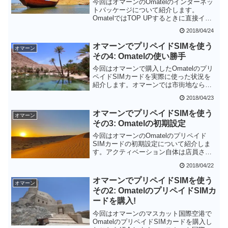
今回はオマーンのOmatelのインターネッ
トパッケージについて紹介します。
OmatelではTOP UPするときに直接イン
ターネットパッケージを購入することが
2018/04/24
できます。今はこの方法が主流のようで
すので、オマーンでOmatelを使おうとし
オマーンでプリペイドSIMを使う
オマーン
ている方は試してみてください。
その4: Omatelの使い勝手
今回はオマーンで購入したOmatelのプリ
ペイドSIMカードを実際に使った状況を
紹介します。オマーンでは市街地ならば
LTEが利用でき、通信速度も高速で大変
2018/04/23
快適です。難点といえば市街地から離れ
た場合に圏外となる可能性がある点で
オマーンでプリペイドSIMを使う
オマーン
す。レンタカーなどを使う場合は圏外対
その3: Omatelの初期設定
策をしておいた方が無難です。
今回はオマーンのOmatelのプリペイド
SIMカードの初期設定について紹介しま
す。アクティベーション自体は店員さん
がやってくれますが、その後の残高のチ
2018/04/22
ャージやインターネットパッケージの申
し込みは自分で行う必要があります。と
オマーンでプリペイドSIMを使う
オマーン
はいえ、スマートフォンの操作だけで行
その2: OmatelのプリペイドSIMカ
うことができるので、割と難易度は低い
ードを購入!
と思います。
今回はオマーンのマスカット国際空港で
OmatelのプリペイドSIMカードを購入し