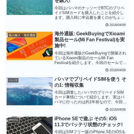
を購入!
今回はバハマのナッソーでBTCのプリペ
イドSIMカードを購入したことを紹介し
ます。購入時に申込書を書くのがちょっ
と面倒なのですが、店員さんのサポート
2018/04/09
もあり無事に購入することができまし
た。ただ、プリペイドSIMカードの価格
海外通販: GeekBuyingでXioami
個人輸入・海外通販
が16ドルというのはちょっと高いと感じ
製品セール(Mi Fan Festival)を実
ました。
施中!
今回は海外通販のGeekBuyingで開催され
ているXiaomi製品のセールMi Fan
Festivalを紹介します。今回のセールでは
スマートフォンだけでなく、ノートPCや
2018/04/09
スマートウォッチなど多くのXiaomi製品
がセール対象となっています。Xiaomi製
バハマでプリペイドSIMを使う そ
バハマ
品はクオリティも良いので中華ガジェッ
の1: 情報収集
トデビューにお勧めです。
今回は調査したバハマのプリペイドSIM
カード事情について紹介します。実はバ
ハマに行ったのは約1年前なので、今回新
たに調べ直しました。バハマでモバイル
2018/04/08
通信をする際の最大の障害は周波数(バン
ド)です。3Gがバンド5、LTEがバンド17
iPhone SEで遊ぶ その5: iOS
iPhone
となっており日本で入手できるスマホで
11.3でバッテリ状態のチェック!
は対応しているかなり限られると思いま
す。
今回はSIMフリー版のiPhone SEのiOSを