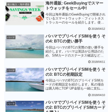
いようです。また、プリペイドSIMカー
海外通販: GeekBuyingでスマー
個人輸入・海外通販
ドを入手してもデータ通信を行うには数
トウォッチをセール中!
千円の負担が必要そうです。
今回は海外通販のGeekBuyingで開催され
ているスマートウォッチ・フィットネス
トラッカーのセールを紹介します。使い
勝手を決めるスマホアプリの出来を考え
2018/04/12
ると、中華デバイスデビューにお勧めで
きるのはHuaweiとXiaomi (AMAZFIT)のデ
バハマでプリペイドSIMを使う そ
バハマ
バイスです
の4: BTCの使い勝手
今回はバハマのBTCの実際の使い勝手を
紹介します。バハマは英語が公用語のた
め、SIMカードのステータス確認などは
理解しやすいと思います。問題なのは
2018/04/11
BTCの利用している周波数です。バハマ
でSNS等を使いたい方は「3Gのバンド
バハマでプリペイドSIMを使う そ
バハマ
5」「LTEのバンド17」に対応したスマー
の3: BTCの初期設定
トフォンかWi-Fiルーターを用意しておき
ましょう。
今回はバハマのBTCのプリペイドSIMカ
ードの初期設定を紹介します。私の場合
は購入時にTOP UP金額も一緒に支払っ
たので、自分で行うのはインターネット
2018/04/10
パッケージの購入だけでした。インター
ネットパッケージはスマートフォンから
バハマでプリペイドSIMを使う そ
バハマ
の操作で簡単に購入できるので敷居は低
の2: BTCのプリペイドSIMカード
いのではないかと思います。