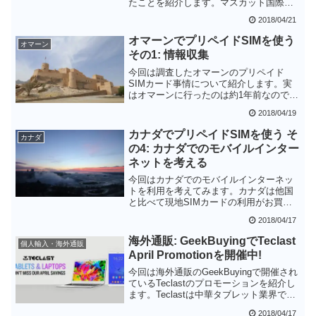
たことを紹介します。マスカット国際空
港では、入国してすぐにキャリアのカウ
2018/04/21
ンターがありすぐにプリペイドSIMカー
ドを買うことができます。店員さんも外
オマーンでプリペイドSIMを使う
オマーン
国人に慣れているので空港でSIMカード
その1: 情報収集
を調達するのがベストでしょう
今回は調査したオマーンのプリペイド
SIMカード事情について紹介します。実
はオマーンに行ったのは約1年前なので、
今回新たに調べ直しました。1年前の状況
2018/04/19
ではOmatelの方が短期間のデータ通信は
有利だったと記憶していますが、今回調
カナダでプリペイドSIMを使う そ
カナダ
べ直してみるとOoredooも値下がりして
の4: カナダでのモバイルインター
いて使いやすそうです。いずれにしろオ
ネットを考える
マーンは旅行者でもプリペイドSIMカー
ドが使いやすそうで安心です。
今回はカナダでのモバイルインターネッ
トを利用を考えてみます。カナダは他国
と比べて現地SIMカードの利用がお買い
得ではありません。日本のキャリアのロ
2018/04/17
ーミング・ローミング対応プリペイド
SIM・モバイルルータサービスなどから
海外通販: GeekBuyingでTeclast
個人輸入・海外通販
選ぶと良いでしょう
April Promotionを開催中!
今回は海外通販のGeekBuyingで開催され
ているTeclastのプロモーションを紹介し
ます。Teclastは中華タブレット業界では
老舗メーカーです。ここ近年は製品の細
2018/04/17