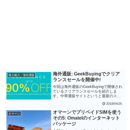
海外通販: GeekBuyingでクリア
個人輸入・海外通販
ランスセールを開催中!
今回は海外通販のGeekBuyingで開催され
ているクリアランスセールを紹介しま
す。中華通販サイトというと最新のスペ
ックを安く入手するというのが醍醐味で
2018/04/25
すが、今回のセールのように掘り出し物
を探すのも楽しいものです。クリアラン
オマーンでプリペイドSIMを使う
オマーン
スセールということで数量限定ですの
その5: Omatelのインターネット
で、早めにチェックすることをお勧めし
パッケージ
ます。