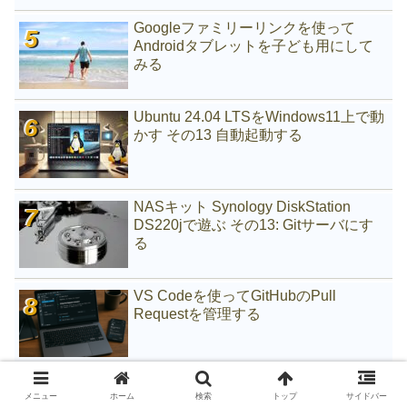
Googleファミリーリンクを使って
Androidタブレットを子ども用にして
みる
Ubuntu 24.04 LTSをWindows11上で動
かす その13 自動起動する
NASキット Synology DiskStation
DS220jで遊ぶ その13: Gitサーバにす
る
VS Codeを使ってGitHubのPull
Requestを管理する
偽物(模倣品)のLIXIL浄水カートリッジ
メニュー
ホーム
検索
トップ
サイドバー
をつかまされた話