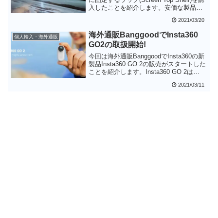
入したことを紹介します。安価な製品で
はありますが、いろいろ小物を置くこと
2021/03/20
ができ、机を広く使うことができます。
引っかけるところがあるならばディスプ
海外通販BanggoodでInsta360
個人輸入・海外通販
レイ以外にも使うことができます。結構
GO2の取扱開始!
便利なため私は追加で購入してしまいま
した。
今回は海外通販BanggoodでInsta360の新
製品Insta360 GO 2の販売がスタートした
ことを紹介します。Insta360 GO 2は
Insta360 GOからかなり機能強化された魅
2021/03/11
力的なカメラです。海外通販のBanggood
を利用することで公式サイトより約3000
円安く入手することができます。さらに
期間限定で送料無料となっています。少
しでも安く手に入れたいという方は
Banggoodを利用するのもよいと思いま
す。