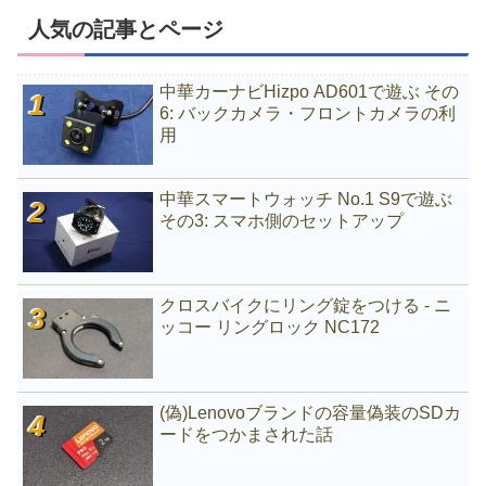
人気の記事とページ
中華カーナビHizpo AD601で遊ぶ その
6: バックカメラ・フロントカメラの利
用
中華スマートウォッチ No.1 S9で遊ぶ
その3: スマホ側のセットアップ
クロスバイクにリング錠をつける - ニ
ッコー リングロック NC172
(偽)Lenovoブランドの容量偽装のSDカ
ードをつかまされた話