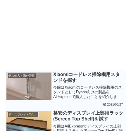
Xiaomiコードレス掃除機用スタ
個人輸入・海外通販
ンドを探す
今回はXiaomiのコードレス掃除機用のス
タンドとしてDyson向けの製品を
AliExpressで購入したことを紹介しま
す。装着するためにネジを購入する必要
2021/03/27
がありましたが、実際に使って見たとこ
ろ掃除機も取り出しやすく使いやすいで
格安のディスプレイ上部用ラック
ディスプレイ・TV関係
す。白い色もXiaomi Mijia 1Cにマッチし
(Screen Top Shelf)を試す
て良い感じです。Amazonや楽天でも購入
できるようなので、同じ掃除機を利用し
今回はAliExpressでディスプレイの上部
ている方にはお勧めしたい製品です。
に固定するラック(Screen Top Shelf)を購