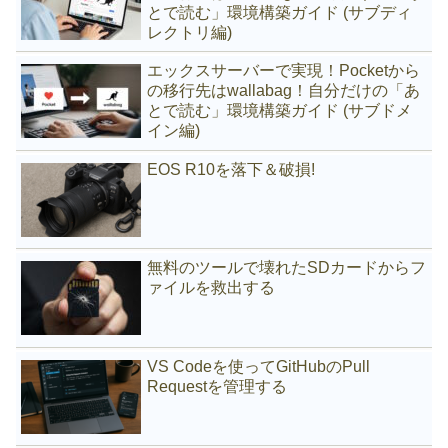
とで読む」環境構築ガイド (サブディ
レクトリ編)
エックスサーバーで実現！Pocketから
の移行先はwallabag！自分だけの「あ
とで読む」環境構築ガイド (サブドメ
イン編)
EOS R10を落下＆破損!
無料のツールで壊れたSDカードからフ
ァイルを救出する
VS Codeを使ってGitHubのPull
Requestを管理する