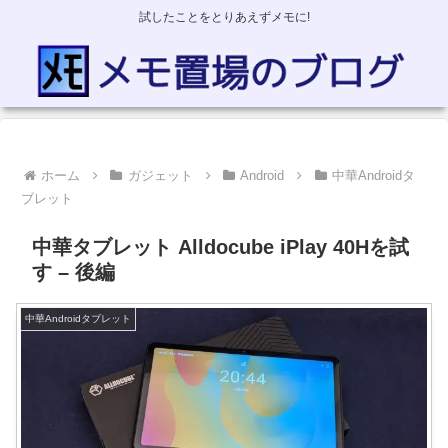
試したことをとりあえずメモに!
ホーム
ガジェット
Android
中華Androidタ
ブレット
中華タブレット Alldocube iPlay 40Hを試
す – 後編
中華Androidタブレット