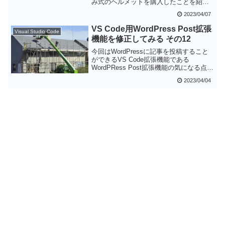
み式のヘルメットを購入したことを紹介
します。折りたたみ式と言うことでそれ
2023/04/07
なりに小さくなり、カバンなどに入れて
持ち運びことができます。ただ、スリッ
VS Code用WordPress Post拡張
Visual Studio Code
ト状の隙間があり安全面については若干
機能を修正してみる その12
のマイナス要素もあります。携帯性をと
るか安全性をとるか難しいところです
今回はWordPressに記事を投稿すること
が、とりあえずは携帯性を重視してこの
ができるVS Code拡張機能である
ヘルメットを使ってみようと思います。
WordPRess Post拡張機能の気になる点を
修正してみます。画像の多重アップロー
2023/04/04
ドは結構困っていたので、解決できて良
かったです。自分で機能を増やしたり、
動作を修正できるのがオープンソースの
良いところと実感できました。