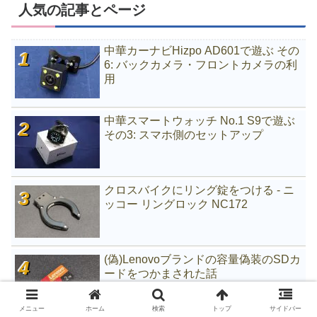
人気の記事とページ
中華カーナビHizpo AD601で遊ぶ その
6: バックカメラ・フロントカメラの利
用
中華スマートウォッチ No.1 S9で遊ぶ
その3: スマホ側のセットアップ
クロスバイクにリング錠をつける - ニ
ッコー リングロック NC172
(偽)Lenovoブランドの容量偽装のSDカ
ードをつかまされた話
メニュー
ホーム
検索
トップ
サイドバー