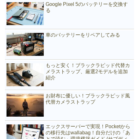
Google Pixel 5のバッテリーを交換す
る
車のバッテリーをリペアしてみる
もっと安く！ブラックラピッド代替カ
メラストラップ、厳選2モデルを追加
紹介
お財布に優しい！ブラックラピッド風
代替カメラストラップ
エックスサーバーで実現！Pocketから
の移行先はwallabag！自分だけの「あ
とで読む」環境構築ガイド (サブディ