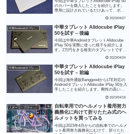
今回は中華タブレットAlldocube iPlay 50
のカバーを購入したことを紹介します。
専用に設計されているだけあって、ボタ
ン・カメラ・コネクタなどはぴったりと
2023/04/27
フィットします。タブレットをむき出し
で使うのを避けたい方にはお勧めのカバ
中華タブレット Alldocube iPlay
中華Androidタブレット
ーです。
50を試す – 後編
今回は中華AndroidタブレットAlldocube
iPlay 50を実際に使った様子を紹介しま
す。2万円をきる格安のタブレットです
が、Webブラウズ・動画再生など普段使
2023/04/24
いには十分な性能で、コスパが良い製品
と思います。YouTubeアプリでフルHD再
中華タブレット Alldocube iPlay
中華Androidタブレット
生ができない場合があるのは気になりま
50を試す – 前編
すが、Chromeでは可能なので、アプリの
更新で改善されることを期待したいで
今回は海外通販BanggoodからLTE対応の
す。
AndroidタブレットAlldocube iPlay 50を入
手したことを紹介します。剛性の高い金
属質のボディで、価格の割にはなかなか
2023/04/18
の良い質感と感じます。コンパクトなボ
ディにも好感が持てます。
自転車用でのヘルメット着用努力
スポーツ・アウトドア
義務化に向けて折りたたみ式のヘ
ルメットを買ってみる
今回は2023年4月からの自転車でのヘルメ
ット着用努力義務化にむけて、折りたた