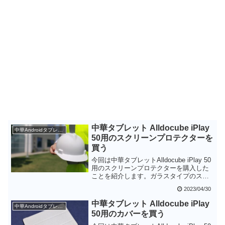
中華タブレット Alldocube iPlay
中華Androidタブレット
50用のスクリーンプロテクターを
買う
今回は中華タブレットAlldocube iPlay 50
用のスクリーンプロテクターを購入した
ことを紹介します。ガラスタイプのスク
リーンプロテクターというだけあって、
2023/04/30
気泡が入ることなく簡単に貼り付けるこ
とができました。AliExpressで約600円程
中華タブレット Alldocube iPlay
中華Androidタブレット
度だったのでなかなか良い買い物だった
50用のカバーを買う
と思います。