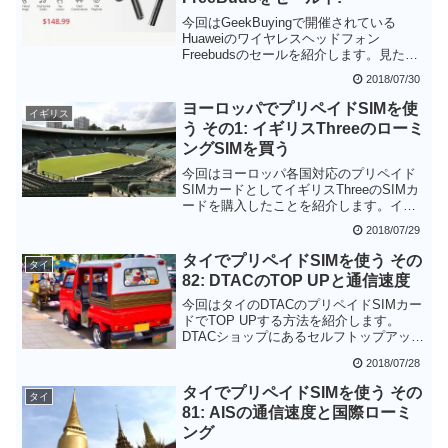
今回はGeekBuyingで開催されている
Huaweiのワイヤレスヘッドフォン
Freebudsのセールを紹介します。見た目
はアップルのAirPodsにそっくりですが、
2018/07/30
カナル型のイヤホンを採用していたり、
赤外線センサーで装着を自動認識したり
ヨーロッパでプリペイドSIMを使
イギリス
と後発ならではの工夫も観られます。
う その1: イギリスThreeのローミ
AirPodsよりは少し安いので、他の人とは
ングSIMを買う
違う製品を持ちたい方にお勧めかもしれ
ません。
今回はヨーロッパ各国対応のプリペイド
SIMカードとしてイギリスThreeのSIMカ
ードを購入したことを紹介します。イギ
リスThreeのプリペイドSIMカードはヨー
2018/07/29
ロッパを中心とする71ヶ国で追加料金不
要で使えるだけでなく、日本のAmazonで
タイでプリペイドSIMを使う その
タイ
購入可能ということで旅行者にはぴった
82: DTACのTOP UPと通信速度
りのプリペイドSIMカードです。
今回はタイのDTACのプリペイドSIMカー
ドでTOP UPする方法を紹介します。
DTACショップにあるセルフトップアップ
機を使うと誰にも気を使うことなく少額
2018/07/28
のTOP UPも可能です。繰り返しTOP UP
することで簡単に有効期限が延ばせるの
タイでプリペイドSIMを使う その
タイ
で、SIMカードを維持したい方は活用す
81: AISの通信速度と国際ローミ
ると良いでしょう。
ング