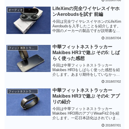
ッドホンではありますが、防水性能が
IPX4にとどまっているのが惜しいところ
LifeXimの完全ワイヤレスイヤホ
オーディオ
です。運動中での利用を考えると丸洗い
ンAerobudsを試す 前編
できる防水性能があればよりよかったと
思います。
今回は完全ワイヤレスイヤホンのLifeXim
Aerobudsを入手したことを紹介します。
中国のメーカーの製品ですが説明書など
も日本語で書かれていて簡単に使うこと
2018/07/04
ができそうです。イヤホン自体はかなり
小型で、充電ケースも軽量なことから日
中華フィットネストラッカー
フィットネストラッカー
ユースとして快適に使用できそうです。
Makibes HR3で遊ぶ その5: しば
らく使った感想
今回は中華フィットネストラッカー
Makibes HR3をしばらく使った感想を紹
介します。あまり期待をしていなかった
こともありますが、思ったより良かった
2018/07/02
というのが正直な感想です。あとはアプ
リの完成度が上がればずっと良くなるの
中華フィットネストラッカー
フィットネストラッカー
ですが、もう少し時間がかかるかもしれ
Makibes HR3で遊ぶ その4: アプ
ません。値段はかなり安いので、フィッ
リの紹介
トネストラッカーをとりあえず試してみ
たいという方向けでしょうか。
今回は中華フィットネストラッカー
Makibes HR3用のアプリWearFit2.0を紹
介します。一応日本語化はされています
が、中華フォント・機械翻訳が残念なと
2018/07/01
ころです。基本的な機能は良さそうです