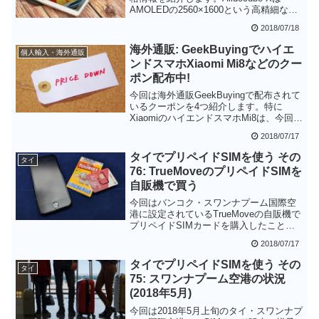
AMOLEDの2560×1600という高精細なデ
ィスプレイを採用しながら、価格は3万円
2018/07/18
程度とかなり魅力的な製品となりそうで
す。さらに、メールニュースに登録して
海外通販: GeekBuyingでハイエ
個人輸入・海外通販
おくと特別先行予約で26%のディスカウ
ンドスマホXiaomi Mi8などのクー
ントがありますので、気になる方は忘れ
ポン配布中!
ずに登録しておきましょう。
今回は海外通販GeekBuyingで配布されて
いるクーポンを4つ紹介します。特に
XiaomiのハイエンドスマホMi8は、今回の
クーポンを利用すると秋葉原で購入する
2018/07/17
よりも1万円以上安く入手することができ
ます。海外通販の場合は入手まで1～2週
タイでプリペイドSIMを使う その
タイ
間ぐらいは待つ必要がありますが、クー
76: TrueMoveのプリペイドSIMを
ポンを活用してお得にガジェットを入手
自販機で買う
したいところです。
今回はバンコク・スワンナプーム国際空
港に設定されているTrueMoveの自販機で
プリペイドSIMカードを購入したことを
紹介します。自販機で購入できるSIMカ
2018/07/17
ードは1種類ですが、ほとんどの場合は自
販機では待ち時間なくプリペイドSIMカ
タイでプリペイドSIMを使う その
タイ
ードを購入することができると思いま
75: スワンナプーム空港の状況
す。もちろんカウンターで購入したのと
(2018年5月)
同様に快適にインターネットを使用する
ことができます。APN等を自分で設定で
今回は2018年5月上旬のタイ・スワンナプ
きる方にはお勧めです。