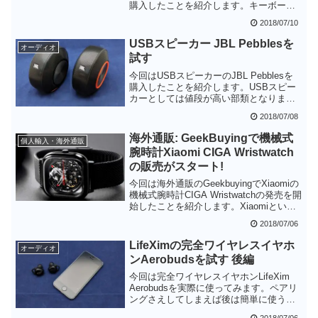
購入したことを紹介します。キーボード
の剛性などの品質、肝心のキータッチは
2018/07/10
満足いくものです。静音というだけあっ
て打鍵音も押さえられており、家庭など
USBスピーカー JBL Pebblesを
オーディオ
静かな環境での利用にも最適です。た
試す
だ、スペースキーが通常より広く、変換
キー・無変換キーの場所が一般的な日本
今回はUSBスピーカーのJBL Pebblesを
語キーボードとずれています。
購入したことを紹介します。USBスピー
PROGRESS Touch RETROに満足できる
カーとしては値段が高い部類となります
かどうかは、この1段目のキー配列に適応
が、さすがにクリアな音質で満足できる
2018/07/08
できるかどうかにかかっていると思いま
品質です。スピーカーは長く使うもので
す。
すので、ちょっと良い品を買うというの
海外通販: GeekBuyingで機械式
個人輸入・海外通販
は十分ありだと思います。ただ、コンパ
腕時計Xiaomi CIGA Wristwatch
クトなスピーカーより音の広がりがある
の販売がスタート!
ので、周囲に音漏れがして欲しくないと
きには注意が必要です。
今回は海外通販のGeekbuyingでXiaomiの
機械式腕時計CIGA Wristwatchの発売を開
始したことを紹介します。Xiaomiといえ
ばスマートフォンなどのスマートデバイ
2018/07/06
スが主力のメーカーですが、今度の新製
品は予想外のアナログの腕時計でした。
LifeXimの完全ワイヤレスイヤホ
オーディオ
しかもデザインはスケルトンで腕時計の
ンAerobudsを試す 後編
ムーブメントが丸見えという超個性的な
デザインです。ひと味変わった腕時計を
今回は完全ワイヤレスイヤホンLifeXim
探している方は是非チェックしてみてく
Aerobudsを実際に使ってみます。ペアリ
ださい。
ングさえしてしまえば後は簡単に使うこ
とができます。小型軽量で使いやすいヘ
2018/07/06