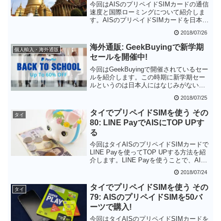
今回はAISのプリペイドSIMカードの通信
速度と国際ローミングについて紹介しま
す。AISのプリペイドSIMカードを日本に
いながら維持するには国際ローミングを
2018/07/26
有効にしてSMSを受信できるようにする
ことをお勧めします。今回購入した
海外通販: GeekBuyingで新学期
個人輸入・海外通販
SUPER PLAY SIMでは自分では国際ロー
セールを開催中!
ミングを有効にすることができず、AISの
店員さんに有効にしてもらう必要があり
今回はGeekBuyingで開催されているセー
ました。
ルを紹介します。この時期に新学期セー
ルというのは日本人にはなじみがないで
すが、安くなっているなら理由は関係な
2018/07/25
いと思いいます。もちろんGeekBuyingの
セールなのでスマホも安くなっています
タイでプリペイドSIMを使う その
タイ
ので、要チェックです。
80: LINE PayでAISにTOP UPす
る
今回はタイAISのプリペイドSIMカードで
LINE Payを使ってTOP UPする方法を紹
介します。LINE Payを使うことで、AIS
のSIMカードに日本国内からでもTOP UP
2018/07/24
することができます。10バーツをTOP
UPすれば有効期限が30日伸びるので、
タイでプリペイドSIMを使う その
タイ
AISのSIMカードの維持が格段にしやすく
79: AISのプリペイドSIMを50バ
なったのではないかと思います。
ーツで購入!
今回はタイAISのプリペイドSIMカードを