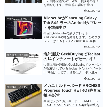
ーム国際空港でのSIMカード販売の様子
を紹介します。半年前の調査に比べ、各
キャリアともデータ量を増やしていた
2018/07/16
り、ユーザにうれしいプラン改良がなさ
れていました。特に299バーツ/8日間のパ
AlldocubeがSamsung Galaxy
中華Androidタブレット
ッケージは激戦らしく、データ量が増え
Tab S4キラーのAndroidタブレッ
た状態で横並びになっています。
トを準備中!?
今回はAlldocubeの新タブレット
Allducube Xの噂を紹介します。このタブ
レットは10.5インチ2560×1600の高解像
度のAMOLEDを採用しており、Sumsung
2018/07/14
のタブレットGalaxy Tab Sシリーズと真
っ向勝負を挑むようです。価格はまだ発
海外通販: GeekBuyingでTeclast
個人輸入・海外通販
表されていませんが、Alldocubeらしくお
の14インチノートがセール中!
買い得な価格を期待したいところです。
今回は海外通販のGeekBuyingでクーポン
が配布されているTeclast F7というノート
PCを紹介します。価格はクーポン適用で
285.99ドル(約31500円)という価格とは思
2018/07/11
えないシンプルで美しいデザインとバラ
ンスがとれたスペックが特徴のノートPC
メカニカルキーボード ARCHISS
周辺機器・アクセサリ
です。ゲームなどのヘビーユースには厳
Progress Touch RETRO (静音赤
しいですが、ブラウジング・ドキュメン
軸)を試す
ト作成などのオフィス用途には十分活用
できるのではないかと思います。
今回はメカニカルキーボードARCHISS
PROGRESS Touch RETRO(静音赤軸)を