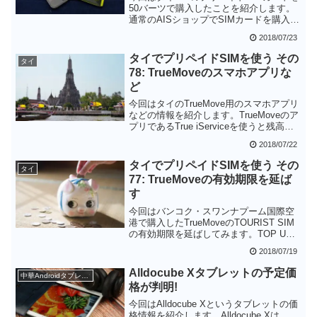
50バーツで購入したことを紹介します。
通常のAISショップでSIMカードを購入す
る場合は外国人向けのTRAVELLER SIM
2018/07/23
を勧められますが、Telewiz Shopで購入
すれば展示されているSIMカードを自由
タイでプリペイドSIMを使う その
タイ
に購入することができます。
78: TrueMoveのスマホアプリな
TRAVELLER SIM以外を試したい方はAIS
ど
ショップ以外を狙ってみてください。
今回はタイのTrueMove用のスマホアプリ
などの情報を紹介します。TrueMoveのア
プリであるTrue iServiceを使うと残高や
有効期限を簡単に確認できるだけでな
2018/07/22
く、インターネットパッケージの購入も
行うことができ、なかなか便利だと思い
タイでプリペイドSIMを使う その
タイ
ます。日本のクレジットカードでTOP
77: TrueMoveの有効期限を延ば
UPできないのが本当に残念です。
す
今回はバンコク・スワンナプーム国際空
港で購入したTrueMoveのTOURIST SIM
の有効期限を延ばしてみます。TOP UP
で簡単に有効期限が延ばせますが、
2018/07/19
TOURIST SIMの場合は90日までしか有効
期限が延ばせないようです。これで諦め
Alldocube Xタブレットの予定価
中華Androidタブレット
るのは無念なので、国際ローミングを有
格が判明!
効にしておいて、90日目にQuick Addサ
ービスを使ってみようと思います。
今回はAlldocube Xというタブレットの価
格情報を紹介します。Alldocube Xは