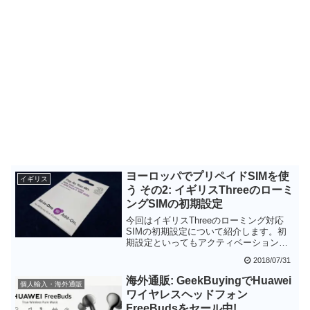
ヨーロッパでプリペイドSIMを使
イギリス
う その2: イギリスThreeのローミ
ングSIMの初期設定
今回はイギリスThreeのローミング対応
SIMの初期設定について紹介します。初
期設定といってもアクティベーションは
電源を入れるだけなので、実際にはAPN
2018/07/31
の設定をするだけです。プリペイドSIM
カードに慣れていない方もこれならば簡
海外通販: GeekBuyingでHuawei
個人輸入・海外通販
単に使えるのではないかと思います。
ワイヤレスヘッドフォン
FreeBudsをセール中!