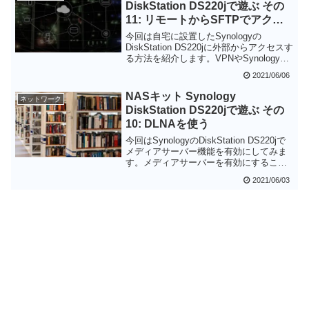
DiskStation DS220jで遊ぶ その
ファイルサーバとして使うのがオススメ
11: リモートからSFTPでアクセ
です。
スする
今回は自宅に設置したSynologyの
DiskStation DS220jに外部からアクセスす
る方法を紹介します。VPNやSynologyの
QuickConnectを使うのが定番ですが、今
2021/06/06
回はセキュリティを考えて公開鍵認証を
が使えるSFTPで実現してみました。私の
NASキット Synology
ネットワーク
場合はインターネット接続にtransixを使
DiskStation DS220jで遊ぶ その
っているためポート開放ができず、IPv6
10: DLNAを使う
を使って外部から接続する必要がありま
した。
今回はSynologyのDiskStation DS220jで
メディアサーバー機能を有効にしてみま
す。メディアサーバーを有効にすること
自体はかなり簡単ですが、表示したい写
2021/06/03
真が高解像度の場合は設定の変更が必要
でした。ただ、このメディアサーバ機能
を有効に利用するにはプレーヤー側の能
力が重要かもしれません。