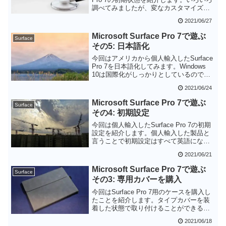
調べてみましたが、変なカスタマイズや
設定もないので使いやすそうなデバイス
2021/06/27
です。国内版のSurface Pro 7との違いは
プリインストールされているMicrosoft
Microsoft Surface Pro 7で遊ぶ
Surface
Officeについてはあらかじめライセンスを
その5: 日本語化
所有していないと使えないというあたり
だと思います。
今回はアメリカから個人輸入したSurface
Pro 7を日本語化してみます。Windows
10は国際化がしっかりとしているので、
英語版のWindows 10がインストールされ
2021/06/24
ていても日本語化しすることができま
す。システムロケールの変更まで行うと
Microsoft Surface Pro 7で遊ぶ
Surface
日本語版のWindows 10との違いはわから
その4: 初期設定
ないほどです。これでアメリカ版の
Surface 7 Proでも快適に利用することが
今回は個人輸入したSurface Pro 7の初期
できます。
設定を紹介します。個人輸入した製品と
言うことで初期設定はすべて英語になり
ますが、選択していけば良いのでなんと
2021/06/21
かなると思います。私の場合は途中で
「OOBEIDPSエラー」が発生しました
Microsoft Surface Pro 7で遊ぶ
Surface
が、スキップすることで回避できました
その3: 専用カバーを購入
(多分)。
今回はSurface Pro 7用のケースを購入し
たことを紹介します。タイプカバーを装
着した状態で取り付けることができるケ
ースで、そのままスタンドにもなる便利
2021/06/18
なものです。デザインもシンプルで好印