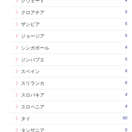
クウェート
5
クロアチア
5
ザンビア
5
ジョージア
4
シンガポール
5
ジンバブエ
6
スペイン
6
スリランカ
4
スロバキア
4
スロベニア
90
タイ
5
タンザニア