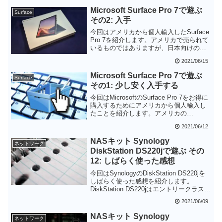
象です。ただ、これを取り付けると総重
Microsoft Surface Pro 7で遊ぶ
Surface
量が1.5kgを超えてしまうのが悩ましいと
その2: 入手
ころです。
今回はアメリカから個人輸入したSurface
Pro 7を紹介します。アメリカで売られて
いるものではありますが、日本向けのロ
ゴが確認できることから、おそらくハー
2021/06/15
ドウェア的には日本で売られているもの
と同一ではないかと思います。日本語配
Microsoft Surface Pro 7で遊ぶ
Surface
列タイプカバーだけ日本で購入してしま
その1: 少し安く入手する
えばハード的には日本で使う準備はOKで
す。
今回はMicrosoftのSurface Pro 7をお得に
購入するためにアメリカから個人輸入し
たことを紹介します。アメリカの
Microsoft Storeのセールの時期を活用し
2021/06/12
た結果、送料などを考慮しても日本で買
うよりも29,000円ほど安く手に入れるこ
NASキット Synology
ネットワーク
とができました。ただし、アメリカ版で
DiskStation DS220jで遊ぶ その
はMicrosoft Officeは付属しませんので、
12: しばらく使った感想
既にライセンスをお持ちの方向けの手法
ではあります。
今回はSynologyのDiskStation DS220jを
しばらく使った感想を紹介します。
DiskStation DS220jはエントリークラスの
製品ですがNASとしての性能は問題な
2021/06/09
く、よく作り込まれているため使い勝手
も上々です。ただ、いろいろ機能を追加
NASキット Synology
ネットワーク
すると処理が重くなるので、シンプルに