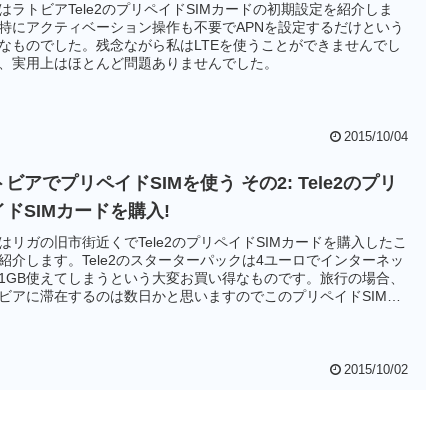
はラトビアTele2のプリペイドSIMカードの初期設定を紹介しま
特にアクティベーション操作も不要でAPNを設定するだけという
なものでした。残念ながら私はLTEを使うことができませんでし
、実用上はほとんど問題ありませんでした。
2015/10/04
ビアでプリペイドSIMを使う その2: Tele2のプリ
イドSIMカードを購入!
はリガの旧市街近くでTele2のプリペイドSIMカードを購入したこ
紹介します。Tele2のスターターパックは4ユーロでインターネッ
1GB使えてしまうという大変お買い得なものです。旅行の場合、
ビアに滞在するのは数日かと思いますのでこのプリペイドSIMカ
で十分だと思います。
2015/10/02