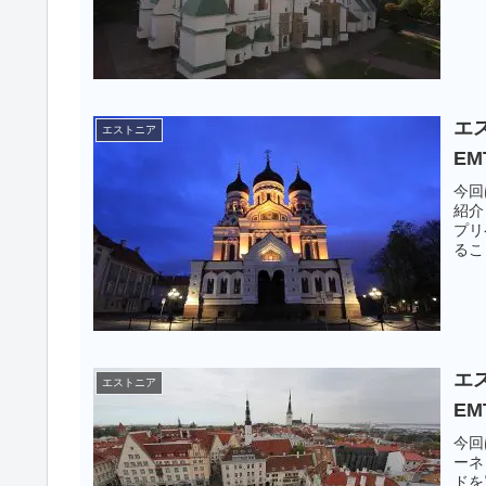
エ
エストニア
EM
今回
紹介
プリ
るこ
エ
エストニア
EM
今回
ーネ
ドを