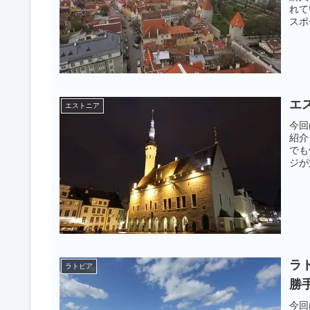
れて
スポ
プリ
エ
エストニア
今回
紹介
でも
ジが
ラト
ラトビア
勝
今回