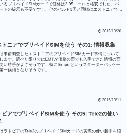
いるプリペイドSIMカードで価格は2.95ユーロと格安でした。パ
ートの提示も不要ですし、他のバルト3国と同様にエストニアでの
ペイドSIMの入手性は良いようです。
2015/10/20
ストニアでプリペイドSIMを使う その1: 情報収集
は事前調査したエストニアのプリペイドSIMカード事情について
します。調べた限りではEMTが価格の面でも入手できた情報の面
使い勝手がよさそうです。特にSimpelというスターターパッケー
第一候補となりそうです。
2015/10/11
ビアでプリペイドSIMを使う その5: Tele2の使い
手
はラトビアのTele2のプリペイドSIMカードの実際の使い勝手を紹