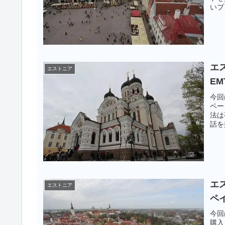
いプ
エ
エストニア
EM
今回
ベー
法は
話を
タ通
エ
エストニア
ペ
今回
購入