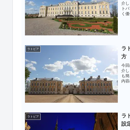
介し
トパ
く価
ラト
ラトビア
方
今回
介し
も簡
内容
ラト
ラトビア
設