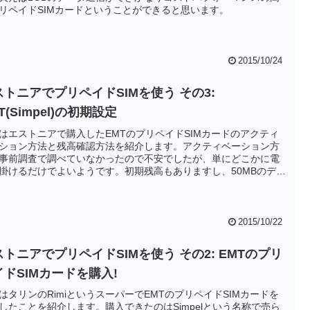
リペイドSIMカードということができると思います。
2015/10/24
ストニアでプリペイドSIMを使う その3:
T(Simpel)の初期設定
はエストニアで購入したEMTのプリペイドSIMカードのアクティ
ション方法と残高確認方法を紹介します。アクティベーション方
事前調査で調べていなかったので不安でしたが、単にどこかに電
掛けるだけでよいようです。初期残高もありますし、50MBのデー
信もついてくるので割とお得なSIMカードのようです。
2015/10/22
ストニアでプリペイドSIMを使う その2: EMTのプリ
イドSIMカードを購入!
はタリンのRimiというスーパーでEMTのプリペイドSIMカードを
したことを紹介します。購入できたのはSimpelという名称で売ら