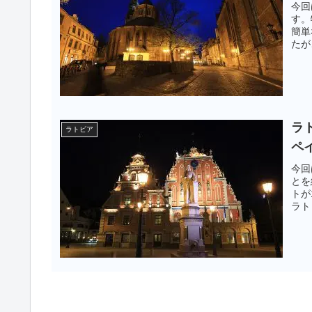
今回
す。
簡単
たが
ラト
ラトビア
ペ
今回
とを
トが
ラト
ード