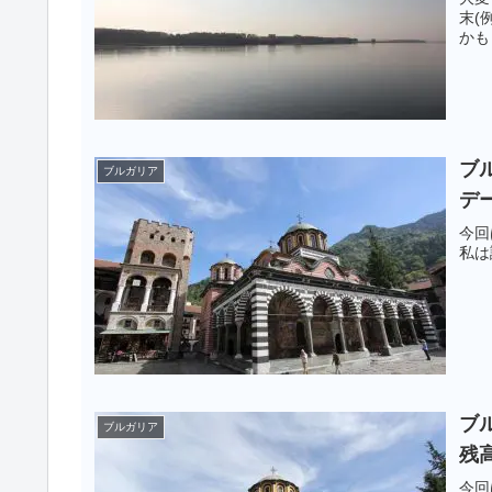
末(
かも
ブル
ブルガリア
デ
今回
私は
ブル
ブルガリア
残
今回