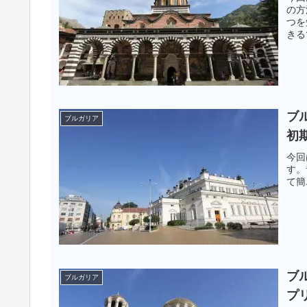
の方
つを
きる
ブル
ブルガリア
初
今回
す。
て簡
ブル
ブルガリア
プ