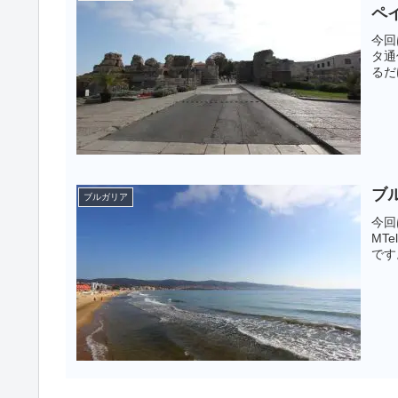
ペ
今回
タ通
るだ
ブ
ブルガリア
今回
MT
です