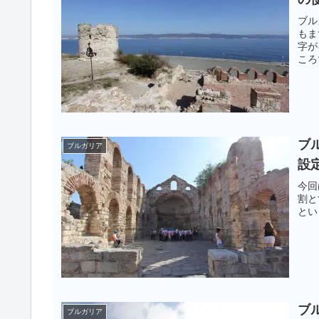
ブル
もま
字が
ころ
ブル
ブルガリア
設
今回
割と
とい
ブル
ブルガリア