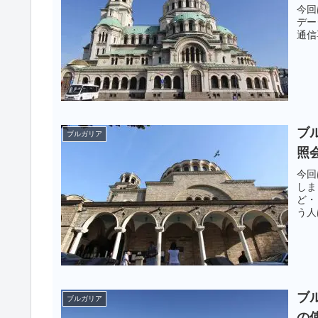
今回
デー
通信
ブル
ブルガリア
照
今回
しま
ど・
う人
う。
ブル
ブルガリア
の