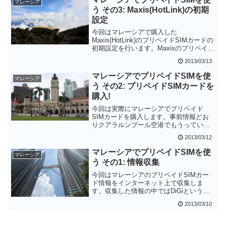
マレーシア
イドSIMカードを買った人は注意する必
う その3: Maxis(HotLink)の初期
要があります。
設定
今回はマレーシアで購入した
Maxis(HotLink)のプリペイドSIMカードの
初期設定を行います。Maxisのプリペイド
SIMカードは初期残高がゼロなのでまず
2013/03/13
トップアップをする必要があります。
マレーシアでプリペイドSIMを使
マレーシア
う その2: プリペイドSIMカードを
購入!
今回は実際にマレーシアでプリペイド
SIMカードを購入します。事前情報どお
りクアラルンプール空港でもうっていま
したが、タイミングの問題でKLセントラ
2013/03/12
ル駅で購入することになりました。携帯
電話会社は日本語ガイドがある
マレーシアでプリペイドSIMを使
マレーシア
MAXIS(HotLink)としました。
う その1: 情報収集
今回はマレーシアのプリペイドSIMカー
ド情報をインターネット上で収集しま
す。収集した情報の中ではDiGiという携
帯電話会社の情報が比較的多かったで
2013/03/10
す。しかしマレーシアの携帯電話事情は
頻繁に変わるらしく、最後は現地での出
たとこ勝負になりそうです。