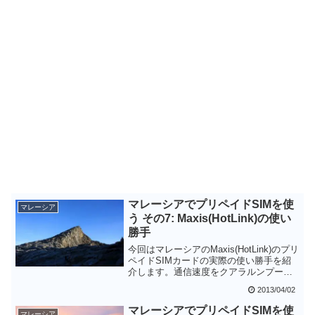
マレーシアでプリペイドSIMを使
マレーシア
う その7: Maxis(HotLink)の使い
勝手
今回はマレーシアのMaxis(HotLink)のプリ
ペイドSIMカードの実際の使い勝手を紹
介します。通信速度をクアラルンプール
のブキビンタン付近で測定したところ、
2013/04/02
残念ながらあまりスピードが出ませんで
した。しかしながらサービスエリアは十
マレーシアでプリペイドSIMを使
マレーシア