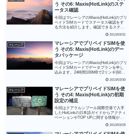
分なようです。
う その6: Maxis(HotLink)のステ
ータス確認
今回はマレーシアのMaxis(HotLink)のプリ
ペイドSIMカードでステータス確認をす
る方法を紹介します。確認できるステー
タスは残高とデータ通信量です。
2013/03/31
マレーシアでプリペイドSIMを使
マレーシア
う その5: Maxis(HotLink)のデー
タパッケージ
今回はマレーシアのMaxis(HotLink)のプリ
ペイドSIMカードでデータプランを申し
込みます。24時間100MBで2リンギ(60～
70円)と格安です。
2013/03/30
マレーシアでプリペイドSIMを使
マレーシア
う その4: Maxis(HotLink)の初期
設定の補足
今回はクアラルンプール国際空港で入手
したHotLinkの日本語ガイドからアクティ
ベーションやTOP UPに関する情報が書
かれているページを紹介します。ただ
2013/03/28
し、25リンギのプリペイドSIMカードが
対象の項目もあるので、5リンギのプリペ
マレーシアでプリペイドSIMを使