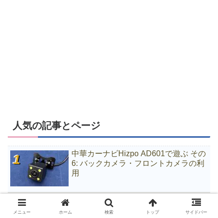
人気の記事とページ
中華カーナビHizpo AD601で遊ぶ その
6: バックカメラ・フロントカメラの利
用
中華スマートウォッチ No.1 S9で遊ぶ
その3: スマホ側のセットアップ
メニュー
ホーム
検索
トップ
サイドバー