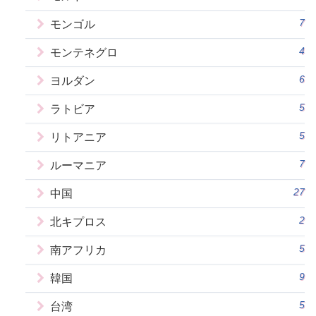
7
モンゴル
4
モンテネグロ
6
ヨルダン
5
ラトビア
5
リトアニア
7
ルーマニア
27
中国
2
北キプロス
5
南アフリカ
9
韓国
5
台湾