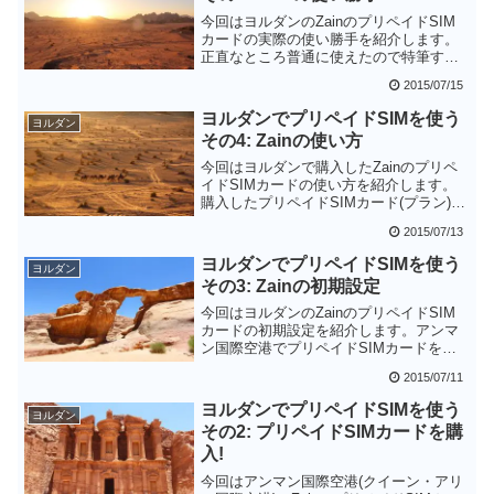
今回はヨルダンのZainのプリペイドSIM
カードの実際の使い勝手を紹介します。
正直なところ普通に使えたので特筆すべ
きところがなかったです。携帯電話の場
2015/07/15
合は普通に使えるのが一番なのでZainの
プリペイドSIMにして正解だったと思い
ヨルダンでプリペイドSIMを使う
ヨルダン
ます。
その4: Zainの使い方
今回はヨルダンで購入したZainのプリペ
イドSIMカードの使い方を紹介します。
購入したプリペイドSIMカード(プラン)の
種類によって残高確認のコマンドが違う
2015/07/13
ようなのがちょっと戸惑うところです。
買った時に店員さんに教えてもらうのが
ヨルダンでプリペイドSIMを使う
ヨルダン
確実だと思います。
その3: Zainの初期設定
今回はヨルダンのZainのプリペイドSIM
カードの初期設定を紹介します。アンマ
ン国際空港でプリペイドSIMカードを購
入した場合は、店員さんがアクティベー
2015/07/11
ションやインターネットプラン(私の場合
はMish Tabee3i Turbo)を申し込んくれる
ヨルダンでプリペイドSIMを使う
ヨルダン
ので、自分が行うことはAPNの設定だけ
その2: プリペイドSIMカードを購
になります。
入!
今回はアンマン国際空港(クイーン・アリ