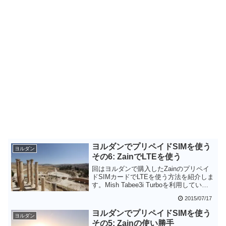
ヨルダンでプリペイドSIMを使う
ヨルダン
その6: ZainでLTEを使う
回はヨルダンで購入したZainのプリペイ
ドSIMカードでLTEを使う方法を紹介しま
す。Mish Tabee3i Turboを利用している
場合は、対応端末があれば追加料金なし
2015/07/17
でLTEを使用することができるようで
す。私は試せませんでしたが、どなたか
ヨルダンでプリペイドSIMを使う
ヨルダン
成功したがいたら教えていただきたいで
その5: Zainの使い勝手
す。