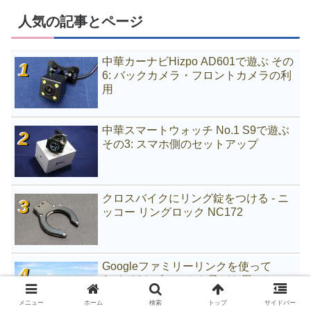
人気の記事とページ
中華カーナビHizpo AD601で遊ぶ その
6: バックカメラ・フロントカメラの利
用
中華スマートウォッチ No.1 S9で遊ぶ
その3: スマホ側のセットアップ
クロスバイクにリング錠をつける - ニ
ッコー リングロック NC172
Googleファミリーリンクを使って
Androidタブレットを子ども用にして
みる
メニュー
ホーム
検索
トップ
サイドバー