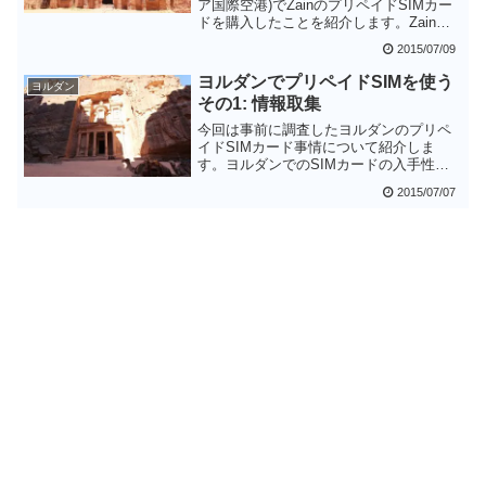
ア国際空港)でZainのプリペイドSIMカー
ドを購入したことを紹介します。Zainを
含む3社の店舗は空港にあるためプリペイ
2015/07/09
ドSIMカードは簡単に入手することがで
きます。手数料がかかるものの空港です
ヨルダンでプリペイドSIMを使う
ヨルダン
ぐにSIMカードを入手できるのは魅力で
その1: 情報取集
す。
今回は事前に調査したヨルダンのプリペ
イドSIMカード事情について紹介しま
す。ヨルダンでのSIMカードの入手性は
良いようです。通信したい要領によりま
2015/07/07
すが、1GBならばSIMカードと合わせて
1500～2000円で何とかなりそうです。