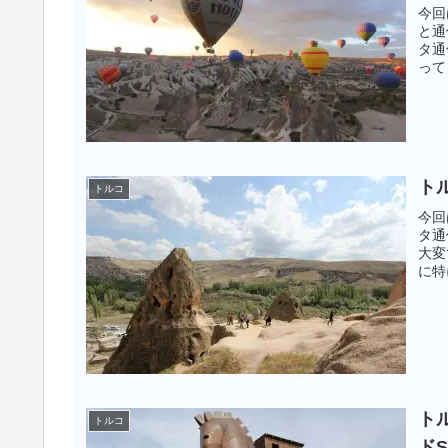
今回
と通
タ通
って
とに
トル
トルコ
今回
タ通
大変
に特
トル
トルコ
ド