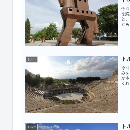
今回
を購
と、
とも
応し
ト
トルコ
今回
みを
が本
くれ
ト
トルコ