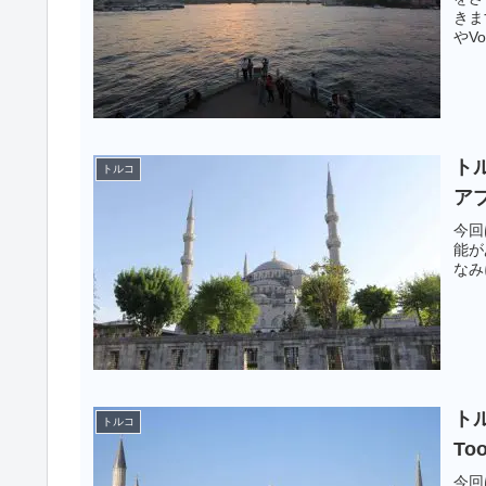
きま
やV
ると
トル
トルコ
ア
今回
能が
なみ
トル
トルコ
To
今回