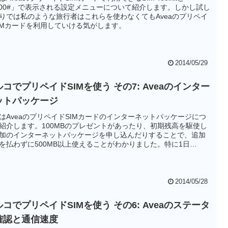
100#」で表示される設定メニューについて紹介します。しかし試し
りでは私のような旅行者はこれらを使わなくてもAveaのプリペイ
IMカードを利用していける気がします。
2014/05/29
コでプリペイドSIMを使う その7: Aveaのインター
ットパッケージ
はAveaのプリペイドSIMカードのインターネットパッケージにつ
紹介します。100MBのプレゼントがあったり、初期残高を駆使し
加のインターネットパッケージを申し込んだりすることで、追加
を払わずに500MB以上使えることがわかりました。特に1日
0MBのパッケージは24時間以上使えるので重宝します。
2014/05/28
コでプリペイドSIMを使う その6: Aveaのステータ
確認と通信速度