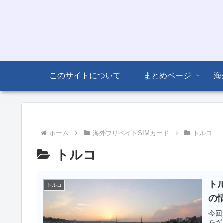
このサイトについて
まとめページ
海
ホーム
海外プリペイドSIMカード
トルコ
トルコ
トル
トルコ
の
今回
をざ