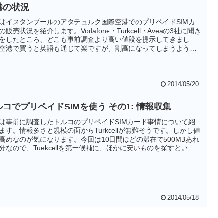
港の状況
はイスタンブールのアタテュルク国際空港でのプリペイドSIMカ
の販売状況を紹介します。Vodafone・Turkcell・Aveaの3社に聞き
をしたところ、どこも事前調査より高い値段を提示してきまし
空港で買うと英語も通じて楽ですが、割高になってしまうようで
次回は街中での聞き込みの状況を紹介します。
2014/05/20
ルコでプリペイドSIMを使う その1: 情報収集
は事前に調査したトルコのプリペイドSIMカード事情について紹
ます。情報多さと規模の面からTurkcellが無難そうです。しかし値
高めなのが気になります。今回は10日間ほどの滞在で500MBあれ
分なので、Tuekcellを第一候補に、ほかに安いものを探すという
で渡航することにしました。
2014/05/18