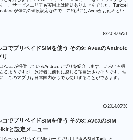
すし、サービスエリアも実用上は問題ありませんでした。Turkcell
odafoneが強気の値段設定なので、節約派にはAveaがお勧めといえ
思います。
2014/05/31
コでプリペイドSIMを使う その9: AveaのAndroid
プリ
はAveaが提供しているAndroidアプリを紹介します。いろいろ機
あるようですが、旅行者に便利に感じる項目は少なそうです。ち
に、このアプリは日本国内からでも使用することができます。
2014/05/30
コでプリペイドSIMを使う その8: AveaのSIM
olkitと設定メニュー
はAveaのプリペイドSIMカードで利用できるSIM Toolkitと