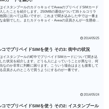
はイスタンブールのカドゥキョイでAveaのプリペイドSIMカード
入したことを紹介します。250MBの通信がついて35トルコリラ
他国に比べては高いですが、これまで聞き込みした中では一番ま
な金額でした。またカドゥキョイ・Aveaの店員さんが一生懸命対
てくれたのも好感が持てました。
2014/05/25
ルコでプリペイドSIMを使う その3: 街中の状況
はイスタンブールの町中でプリペイドSIMカードについて聞き込
した状況を紹介します。どうも人によっていうことが異なり、何
当なのか非常に判断に困ります。こういう場合はまとも接客して
る店員さんのところで買うようにするのが一番です。
2014/05/24
ルコでプリペイドSIMを使う その2: イスタンブール