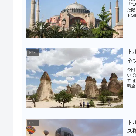
「*
た限
ドS
トル
トルコ
ネ
今回
いて
て追
料金
10
トル
トルコ
ス