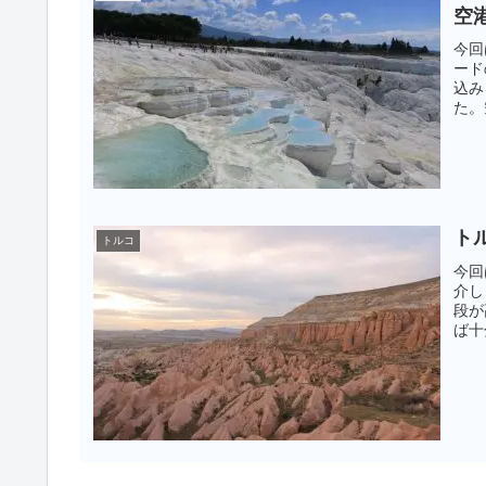
空
今回
ード
込み
た。
す。
ト
トルコ
今回
介し
段が
ば十
作戦