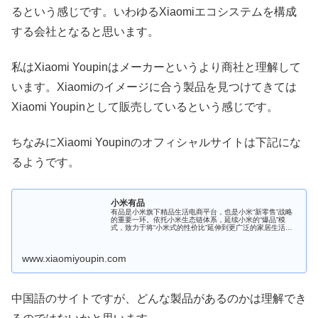
るという感じです。いわゆるXiaomiエコシステムを構成
する会社となると思います。
私はXiaomi Youpinはメーカーというより商社と理解して
います。Xiaomiのイメージに合う製品を見つけてきては
Xiaomi Youpinとして販売しているという感じです。
ちなみにXiaomi Youpinのオフィシャルサイトは下記にな
るようです。
小米有品
有品是小米旗下精品生活电商平台，也是小米“新零售”战略
的重要一环。依托小米生态链体系，延续小米的“爆品”模
式，致力于将“小米式的性价比”延伸到更广泛的家居生活领
域。
www.xiaomiyoupin.com
中国語のサイトですが、どんな製品があるのかは理解でき