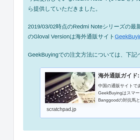
ら提供していただきました。
2019/03/02時点のRedmi Noteシリーズの最新
のGloval Versionは海外通販サイト
GeekBuyi
GeekBuyingでの注文方法については、
海外通販ガイド: 
中国の通販サイトであ
GeekBuyingはス
Banggoodの対
は、GeekBuyin
scratchpad.jp