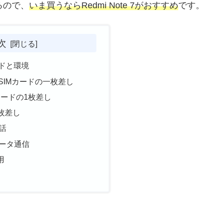
いるので、
いま買うならRedmi Note 7がおすすめ
です。
次
ードと環境
SIMカードの一枚差し
Mカードの1枚差し
2枚差し
話
ータ通信
用