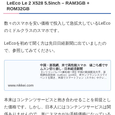
LeEco Le 2 X528 5.5inch – RAM3GB +
ROM32GB
数々のスマホを安い価格で投入して急拡大しているLeEco
のミドルクラスのスマホです。
LeEcoを初めて聞く方は先日日経新聞に出ていましたの
で、参照してみてください。
中国・楽視網、米で高性能スマホ 値ごろ感でサ
ムスン切り崩し - 日本経済新聞
【シリコンバレー=兼松雄一郎】中国の動画配信大手、楽
視網信息技術（LeEco）は19日、米サンフランシスコでイ
ベントを開き、米国でスマートフォン（スマホ）やテレビ
をネット販売すると発表した。スマホ上位モデルの価格は
399ドル（約4万円）と性能に比べて割安に設定。発火事故
www.nikkei.com
を起こした韓国・サムスン電子からの市場切り崩しを狙っ
ている。楽視網はソフトとハードの一体化を掲げ、動画コ
ンテンツの月額課金をテ
本来はコンテンツサービスと抱き合わせることを前提とし
た価格です。しかし、日本人にはコンテンツサービスは関
係ありませんので、単にスマホがお手軽価格になっている