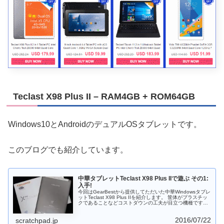
Teclast X98 Plus II – RAM4GB + ROM64GB
Windows10とAndroidのデュアルOSタブレットです。
このブログでも紹介しています。
中華タブレットTeclast X98 Plus IIで遊ぶ その1:
入手!
今回はGearBestから提供してただいた中華Windowsタブレ
ットTeclast X98 Plus IIを紹介します。 筐体がプラスチッ
クであることなどコストダウンの工夫が目立つ機種です
が、18,000円を切る価格で2048×1536という高解像度と
いうところがポイントです。質感よりスペックを重視する
2016/07/22
方には選択肢になるのではないでしょうか。
scratchpad.jp