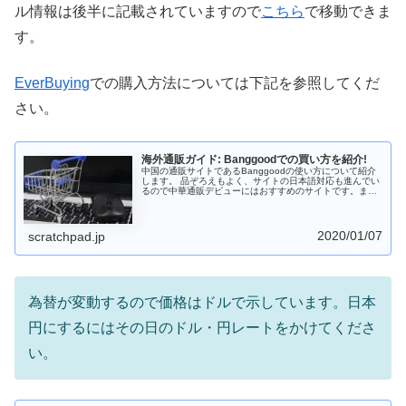
ル情報は後半に記載されていますので
こちら
で移動できま
す。
EverBuying
での購入方法については下記を参照してくだ
さい。
海外通販ガイド: Banggoodでの買い方を紹介!
中国の通販サイトであるBanggoodの使い方について紹介
します。 品ぞろえもよく、サイトの日本語対応も進んでい
るので中華通販デビューにはおすすめのサイトです。また
支払はPayPal以外にコンビニも使えるのがうれしいところ
です。 中華スマホ・中華タブレットを購入する際には
Banggoodも選択肢に入れておくとよいでしょう。
2020/01/07
scratchpad.jp
為替が変動するので価格はドルで示しています。日本
円にするにはその日のドル・円レートをかけてくださ
い。