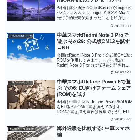
今回は海外通販のGeekBuyingでLeagooの
ベゼルレススマホLeagoo KIICAA Mixの
先行予約販売が始まったことを紹介しま
す。Leagoo KIICAA Mixは約13000円なが
2017/10/11
らフルHDのディスプレイを備えたベゼル
レスデザインのスマートフォンです。一
中華スマホRedmi Note 3 Proで
中華Androidスマホ
部センサーが省略されていたりします
遊ぶ その29: 公式版CM13を試す
が、はやりのデザインのスマホを試して
→NG
みたいという方には良いかもしれませ
ん。
今回はRedmi Note 3 Proで公式版CM13の
ROMを使用してみます。しかし私の
Redmi Note 3 Proではｍ現在公開されて
いるROMでは指紋認証が使うことができ
2016/10/01
ませんでした。指紋認証は必要なので、
結局UnofficialのCM13 + Fingerprint patch
中華スマホUlefone Power 6で遊
中華Androidスマホ
に戻してしまいました。
ぶ その6: EU向けファームウェア
(ROM)を試す
今回は中華スマホUlefone Power 6のROM
をEU版のROMに書き換えてみます。
ROMの書き換え自体は簡単ですが、EU版
のROMに変えても非EU版のROMとの違
2019/08/25
いがよくわかりませんでした。非EU版と
EU版の間を行ったり来たりすることがで
海外通販を比較する: 中華スマホ
個人輸入・海外通販
きることはわかりましたが、あえてEU版
編
のROMに書き換えてもメリットはなさそ