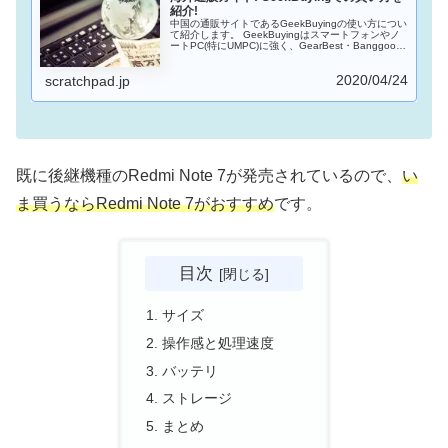
紹介!
中国の通販サイトであるGeekBuyingの使い方につい
て紹介します。 GeekBuyingはスマートフォンやノ
ートPC(特にUMPC)に強く、GearBest・Banggood
の対抗馬となるサイトだと思います。中華ガジェッ
トを買うときには、GeekBuyingも確認してみるとよ
2020/04/24
いでしょう。
scratchpad.jp
既に後継機種のRedmi Note 7が発売されているので、
い
ま買うならRedmi Note 7がおすすめ
です。
目次
サイズ
操作感と処理速度
バッテリ
ストレージ
まとめ