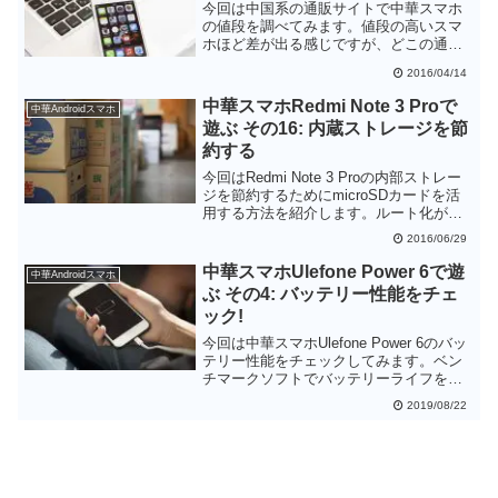
うです。
今回は中国系の通販サイトで中華スマホ
の値段を調べてみます。値段の高いスマ
ホほど差が出る感じですが、どこの通販
サイトが安いとは一概には言えない結果
2016/04/14
となりました。各サイトとも不定期にセ
ールもあるので、狙ったスマホがある場
中華スマホRedmi Note 3 Proで
中華Androidスマホ
合はこまめに各サイトをチェックするの
遊ぶ その16: 内蔵ストレージを節
がよさそうです。
約する
今回はRedmi Note 3 Proの内部ストレー
ジを節約するためにmicroSDカードを活
用する方法を紹介します。ルート化が必
須になりますが、Link2SDを使うとアプ
2016/06/29
リもmicroSDに移せるようになり、かな
り自由度が広がります。このためだけで
中華スマホUlefone Power 6で遊
中華Androidスマホ
もルート化する意味があるといえるかも
ぶ その4: バッテリー性能をチェ
しれません。
ック!
今回は中華スマホUlefone Power 6のバッ
テリー性能をチェックしてみます。ベン
チマークソフトでバッテリーライフを測
定したところ、6350mAhの大容量のバッ
2019/08/22
テリーのおかげで13時間以上の安定的な
連続フル稼働ができることがわかりまし
た。また、高速充電にも対応しており
15Wでの充電も可能なことが確認できま
した。本体はやや重くなりますが、バッ