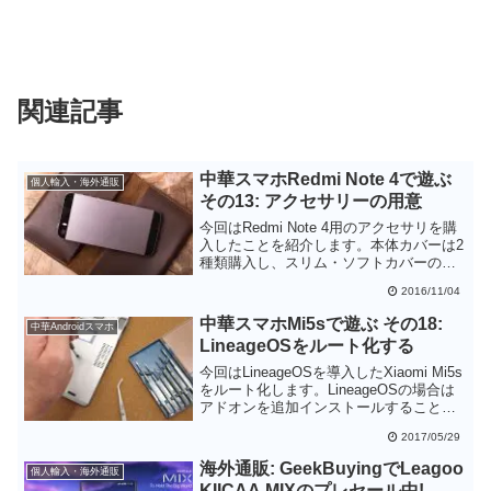
関連記事
中華スマホRedmi Note 4で遊ぶ
個人輸入・海外通販
その13: アクセサリーの用意
今回はRedmi Note 4用のアクセサリを購
入したことを紹介します。本体カバーは2
種類購入し、スリム・ソフトカバーの品
質が良いことからこれを採用することに
2016/11/04
しました。しかし、ディスプレイ保護ガ
ラスは残念ながらイマイチなものをつか
中華スマホMi5sで遊ぶ その18:
中華Androidスマホ
んでしまいました。
LineageOSをルート化する
今回はLineageOSを導入したXiaomi Mi5s
をルート化します。LineageOSの場合は
アドオンを追加インストールすることで
簡単にルート化することができます。こ
2017/05/29
のアドオンを使うとルート化が
LineageOSの設定メニューからルート権
海外通販: GeekBuyingでLeagoo
個人輸入・海外通販
限の制御ができるようになります。
KIICAA MIXのプレセール中!