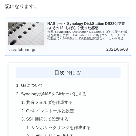
記になります。
NASキット Synology DiskStation DS220jで遊
ぶ その12: しばらく使った感想
今回はSynologyのDiskStation DS220jをしばらく使った感
想を紹介します。DiskStation DS220jはエントリークラス
の製品ですがNASとしての性能は問題なく、よく作り込ま
れているため使い勝手も上々です。ただ、いろいろ機能を
追加すると処理が重くなるので、シンプルにファイルサー
2021/06/09
バとして使うのがオススメです。
scratchpad.jp
目次
Gitについて
SynologyのNASをGitサーバにする
共有フォルダを作成する
Gitをインストールと設定
SSH接続して設定する
シンボリックリンクを作成する