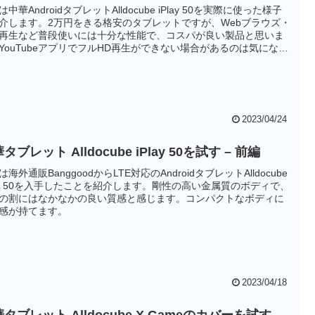
中華AndroidタブレットAlldocube iPlay 50を実際に使った様子
介します。2万円をきる格安のタブレットですが、Webブラウズ・
再生など普段使いには十分な性能で、コスパが良い製品と思いま
YouTubeアプリでフルHD再生ができない場合があるのは気になり
が、Chromeでは可能なので、アプリの更新で改善されることを期
たいです。
2023/04/24
タブレット Alldocube iPlay 50を試す – 前編
は海外通販BanggoodからLTE対応のAndroidタブレットAlldocube
lay 50を入手したことを紹介します。剛性の高い金属質のボディで、
の割にはなかなかの良い質感と感じます。コンパクトなボディに
感が持てます。
2023/04/18