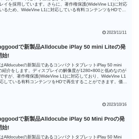
レイを採用しています。さらに、著作権保護(WideVine L1)に対応
いるため、WideVine L1に対応している有料コンテンツをHDで再
きます。動画再生タブレットを探している方にはお勧めの製品で
2023/11/11
nggoodで新製品Alldocube iPlay 50 mini Liteの発
開始!
はAllducubeの新製品であるコンパクトタブレットiPlay 50 mini
teの紹介をします。ディスプレイの解像度が1280×800と低めなのが
ですが、著作権保護(WideVine L1)に対応しており、WideVine L1
応している有料コンテンツをHDで再生することができます。価格
なり安くなっていますので、入門用タブレットとしてもオススメ
。
2023/10/16
nggoodで新製品Alldocube iPlay 50 Mini Proの発
開始!
はAlldocubeの新製品であるコンパクトタブレットiPlay 50 Mini