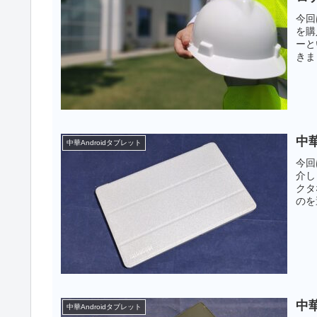
今回
を購
ーと
きま
った
中華
中華Androidタブレット
今回
介し
クタ
のを
中華
中華Androidタブレット