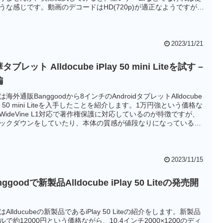
うな感じです。動画のデコードはHD(720p)が適正なようですがデ
プレイの解像度からみてこれでも問題なさそうです。安いのでド
ブやフライト中の子供の暇つぶし用としても良いかもしれませ
2023/11/21
タブレット Alldocube iPlay 50 mini Liteを試す –
編
は海外通販Banggoodから8インチのAndroidタブレットAlldocube
lay 50 mini Liteを入手したことを紹介します。1万円強という価格な
WideVine L1対応で著作権保護に対応しているのが特徴ですが、
ックダウンをしていたり、本体の質感が値段なりになっていると
現実的なところもありました。
2023/11/15
nggoodで新製品Alldocube iPlay 50 Liteの発売開
はAllducubeの新製品であるiPlay 50 Liteの紹介をします。新製品
ルで約12000円という価格ながら、10.4インチ2000×1200のディ