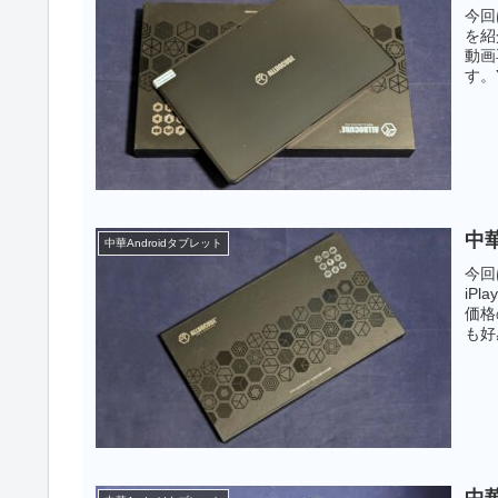
今回は
を紹
動画
す。
ます
待し
中華
中華Androidタブレット
今回
iP
価格
も好