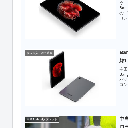
今回
Ba
の中
コン
かと
Ba
個人輸入・海外通販
始!
今回
Ba
パク
コン
いま
の製
中華
中華Androidタブレット
ロ