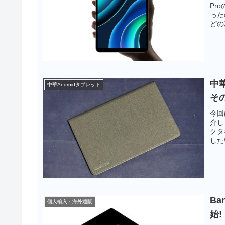
Pr
った
どの
探し
中華
中華Androidタブレット
そ
今回
介し
クタ
した
よい
Ba
個人輸入・海外通販
始!