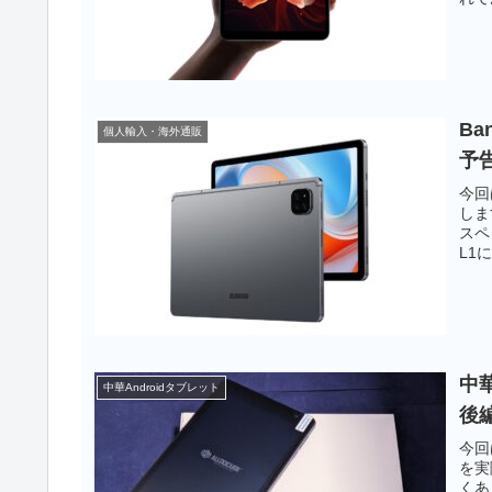
言え
Ba
個人輸入・海外通販
予告
今回
しま
スペ
L1
です
中華
中華Androidタブレット
後
今回は
を実
くあ