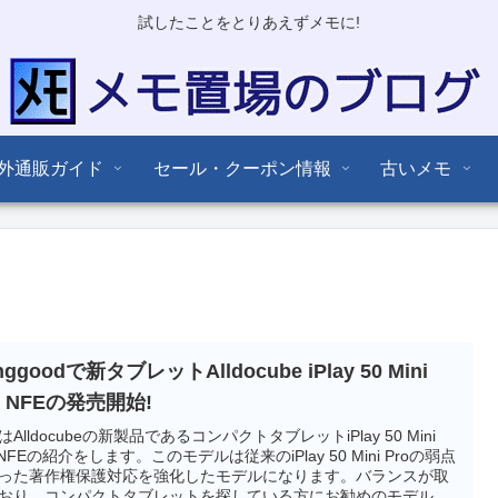
試したことをとりあえずメモに!
外通販ガイド
セール・クーポン情報
古いメモ
nggoodで新タブレットAlldocube iPlay 50 Mini
o NFEの発売開始!
はAlldocubeの新製品であるコンパクトタブレットiPlay 50 Mini
o NFEの紹介をします。このモデルは従来のiPlay 50 Mini Proの弱点
った著作権保護対応を強化したモデルになります。バランスが取
おり、コンパクトタブレットを探している方にお勧めのモデルと