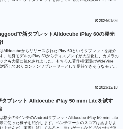
ると思います。
2024/01/06
nggoodで新タブレットAlldocube iPlay 60の発売
!
はAlldocubeからリリースされたiPlay 60というタブレットを紹介
す。前身モデルのiPlay 50からディスプレイが大型化し、カメラの
ックも大幅に強化されました。もちろん著作権保護のWideVine
に対応しておりコンテンツプレーヤーとして期待できそうなモデル
。
2023/12/18
タブレット Alldocube iPlay 50 mini Liteを試す –
編
格安の8インチのAndroidタブレットAlldocube iPlay 50 mini Lite
際に使った様子を紹介します。ベンチマークのスコアはあまりよ
りませんが、実際に試してみると、重いゲームなどでなければ使