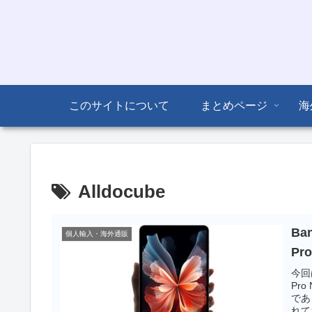
このサイトについて
まとめページ
海
Alldocube
Ba
個人輸入・海外通販
Pr
今回
Pr
であ
れて