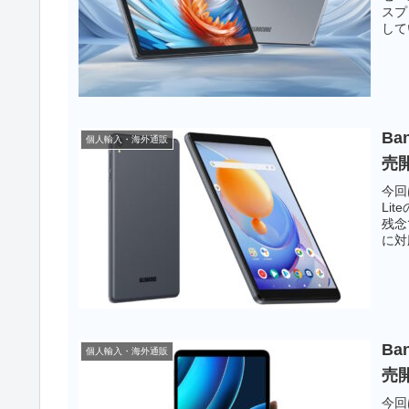
スプ
して
生で
す。
Ba
個人輸入・海外通販
売
今回
Li
残念
に対
もか
です
Ba
個人輸入・海外通販
売
今回