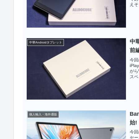
えそ
ィス
ライ
ん。
中華
中華Androidタブレット
前
今回
iP
がら
スペ
いう
Ba
個人輸入・海外通販
始!
今回
セー