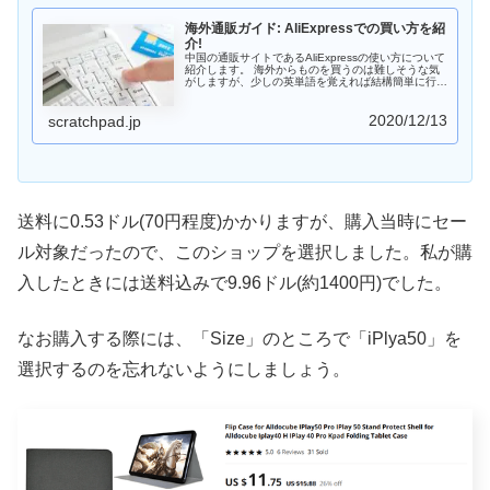
海外通販ガイド: AliExpressでの買い方を紹
介!
中国の通販サイトであるAliExpressの使い方について
紹介します。 海外からものを買うのは難しそうな気
がしますが、少しの英単語を覚えれば結構簡単に行う
ことができます。最近は中国のメーカが魅力的な(怪
しい!?)商品を出しているので興味がある方はチャレ
2020/12/13
ンジしてみましょう。
scratchpad.jp
送料に0.53ドル(70円程度)かかりますが、購入当時にセー
ル対象だったので、このショップを選択しました。私が購
入したときには送料込みで9.96ドル(約1400円)でした。
なお購入する際には、「Size」のところで「iPlya50」を
選択するのを忘れないようにしましょう。