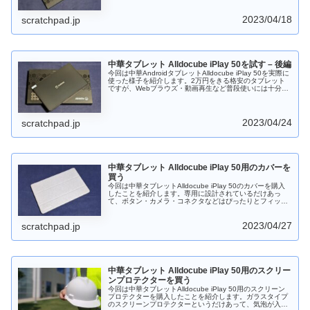
2023/04/18
scratchpad.jp
中華タブレット Alldocube iPlay 50を試す – 後編
今回は中華AndroidタブレットAlldocube iPlay 50を実際に
使った様子を紹介します。2万円をきる格安のタブレット
ですが、Webブラウズ・動画再生など普段使いには十分な
性能で、コスパが良い製品と思います。YouTubeアプリで
フルHD再生ができない場合があるのは気になりますが、
Chromeでは可能なので、アプリの更新で改善されること
を期待したいです。
2023/04/24
scratchpad.jp
中華タブレット Alldocube iPlay 50用のカバーを
買う
今回は中華タブレットAlldocube iPlay 50のカバーを購入
したことを紹介します。専用に設計されているだけあっ
て、ボタン・カメラ・コネクタなどはぴったりとフィット
します。タブレットをむき出しで使うのを避けたい方には
お勧めのカバーです。
2023/04/27
scratchpad.jp
中華タブレット Alldocube iPlay 50用のスクリー
ンプロテクターを買う
今回は中華タブレットAlldocube iPlay 50用のスクリーン
プロテクターを購入したことを紹介します。ガラスタイプ
のスクリーンプロテクターというだけあって、気泡が入る