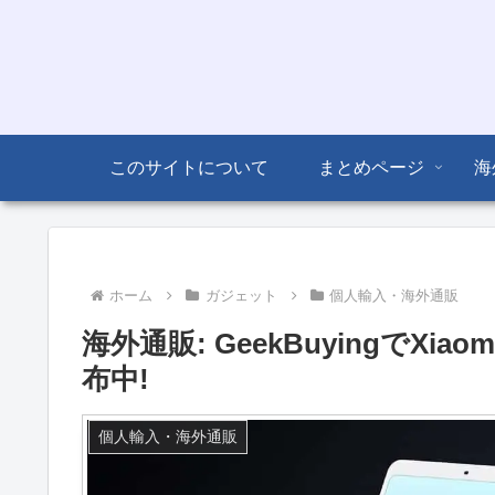
このサイトについて
まとめページ
海
ホーム
ガジェット
個人輸入・海外通販
海外通販: GeekBuyingでX
布中!
個人輸入・海外通販