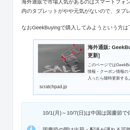
海外通販で市場人気があるのはスマートフォ
内のタブレットがやや元気がないので、タブ
なおGeekBuyingで購入してみようという
海外通販: GeekB
更新]
このページではGeek
情報・クーポン情報の
入ったら随時更新する
scratchpad.jp
10/1(月)～10/7(日)は中国は国慶
国慶節の間は出荷・配送が遅れる可