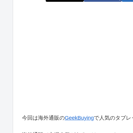
今回は海外通販の
GeekBuying
で人気のタブレ