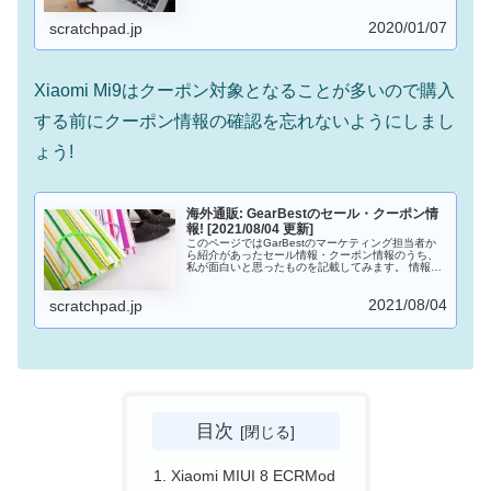
など、海外通販に慣れていない方でも注文すること
ができます。コンビニ決済もできるようになったの
2020/01/07
もうれしいところです。ブレットやスマホをなどの
scratchpad.jp
ガジェットを安く入手したい場合は有力な選択肢と
なるでしょう。
Xiaomi Mi9はクーポン対象となることが多いので購入
する前にクーポン情報の確認を忘れないようにしまし
ょう!
海外通販: GearBestのセール・クーポン情
報! [2021/08/04 更新]
このページではGarBestのマーケティング担当者か
ら紹介があったセール情報・クーポン情報のうち、
私が面白いと思ったものを記載してみます。 情報が
入ったら随時更新するようにしてきます。
2021/08/04
scratchpad.jp
目次
Xiaomi MIUI 8 ECRMod