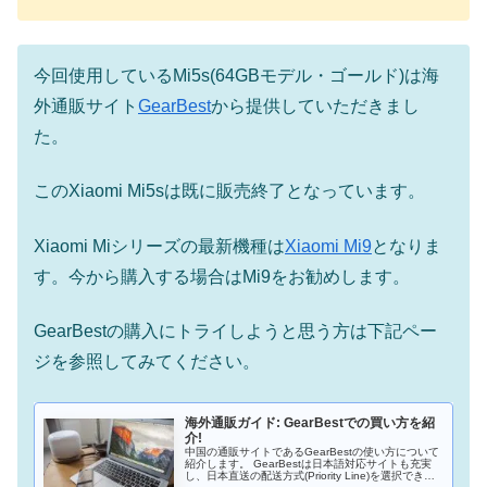
今回使用しているMi5s(64GBモデル・ゴールド)は海
外通販サイト
GearBest
から提供していただきまし
た。
このXiaomi Mi5sは既に販売終了となっています。
Xiaomi Miシリーズの最新機種は
Xiaomi Mi9
となりま
す。今から購入する場合はMi9をお勧めします。
GearBestの購入にトライしようと思う方は下記ペー
ジを参照してみてください。
海外通販ガイド: GearBestでの買い方を紹
介!
中国の通販サイトであるGearBestの使い方について
紹介します。 GearBestは日本語対応サイトも充実
し、日本直送の配送方式(Priority Line)を選択できる