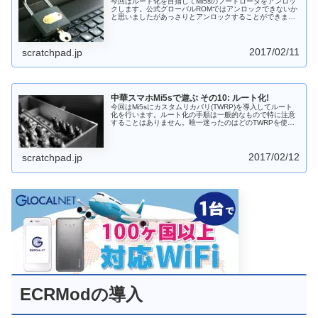
今回はルート化を目指してMi5sのブートローダをアンロッ
クします。公式グローバルROMではアンロックできないか
と思いましたがあっさりとアンロックすることができまし
た。一番面倒なのはXiaomiにアンロックの申請をするとこ
ろかもしれません。
2017/02/11
scratchpad.jp
中華スマホMi5sで遊ぶ その10: ルート化!
今回はMi5sにカスタムリカバリ(TWRP)を導入してルート
化を行います。ルート化の手順は一般的なもので特に注意
することはありません。唯一迷ったのはどのTWRPを使う
かですが、Mi5s用で新し目のものなら問題ないと思いま
す。
2017/02/12
scratchpad.jp
ECRModの導入