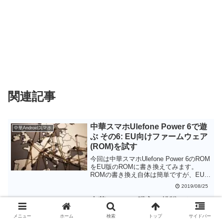
関連記事
中華スマホUlefone Power 6で遊
中華Androidスマホ
ぶ その6: EU向けファームウェア
(ROM)を試す
今回は中華スマホUlefone Power 6のROM
をEU版のROMに書き換えてみます。
ROMの書き換え自体は簡単ですが、EU版
のROMに変えても非EU版のROMとの違
2019/08/25
いがよくわかりませんでした。非EU版と
EU版の間を行ったり来たりすることがで
中華スマホの購入に挑戦! その5:
個人輸入・海外通販
きることはわかりましたが、あえてEU版
訂正と結末
のROMに書き換えてもメリットはなさそ
メニュー
ホーム
検索
トップ
サイドバー