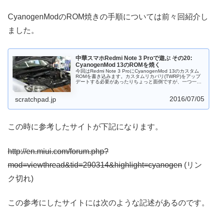
CyanogenModのROM焼きの手順については前々回紹介し
ました。
中華スマホRedmi Note 3 Proで遊ぶ その20:
CyanogenMod 13のROMを焼く
今回はRedmi Note 3 ProにCyanogenMod 13のカスタム
ROMを書き込みます。カスタムリカバリ(TWRP)をアップ
デートする必要があったりちょっと面倒ですが、一つ一つ
作業していけば何とか書き込めるのではないかと思いま
す。
2016/07/05
scratchpad.jp
この時に参考したサイトが下記になります。
http://en.miui.com/forum.php?
mod=viewthread&tid=290314&highlight=cyanogen
(リン
ク切れ)
この参考にしたサイトには次のような記述があるのです。