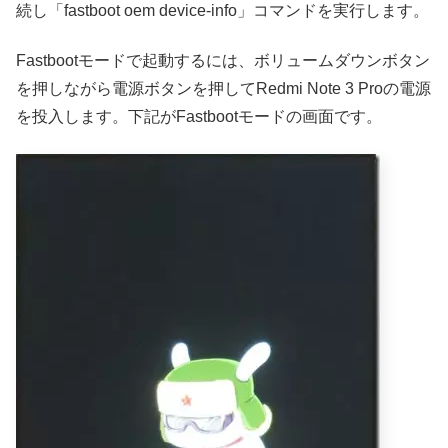
続し「fastboot oem device-info」コマンドを実行します。
Fastbootモードで起動するには、ボリュームダウンボタン
を押しながら電源ボタンを押してRedmi Note 3 Proの電源
を投入します。下記がFastbootモードの画面です。