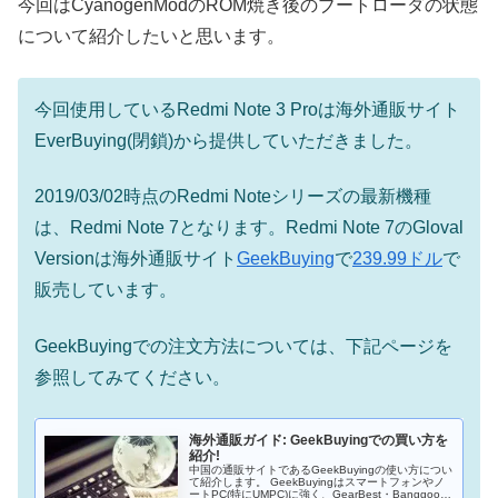
今回はCyanogenModのROM焼き後のブートローダの状態
について紹介したいと思います。
今回使用しているRedmi Note 3 Proは海外通販サイト
EverBuying(閉鎖)から提供していただきました。
2019/03/02時点のRedmi Noteシリーズの最新機種
は、Redmi Note 7となります。Redmi Note 7のGloval
Versionは海外通販サイト
GeekBuying
で
239.99ドル
で
販売しています。
GeekBuyingでの注文方法については、下記ページを
参照してみてください。
海外通販ガイド: GeekBuyingでの買い方を
紹介!
中国の通販サイトであるGeekBuyingの使い方につい
て紹介します。 GeekBuyingはスマートフォンやノ
ートPC(特にUMPC)に強く、GearBest・Banggood