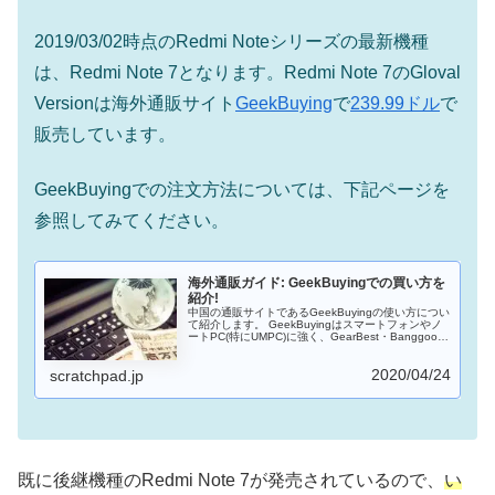
2019/03/02時点のRedmi Noteシリーズの最新機種
は、Redmi Note 7となります。Redmi Note 7のGloval
Versionは海外通販サイト
GeekBuying
で
239.99ドル
で
販売しています。
GeekBuyingでの注文方法については、下記ページを
参照してみてください。
海外通販ガイド: GeekBuyingでの買い方を
紹介!
中国の通販サイトであるGeekBuyingの使い方につい
て紹介します。 GeekBuyingはスマートフォンやノ
ートPC(特にUMPC)に強く、GearBest・Banggood
の対抗馬となるサイトだと思います。中華ガジェッ
トを買うときには、GeekBuyingも確認してみるとよ
2020/04/24
いでしょう。
scratchpad.jp
既に後継機種のRedmi Note 7が発売されているので、
い