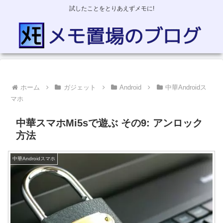
試したことをとりあえずメモに!
ホーム
ガジェット
Android
中華Androidス
マホ
中華スマホMi5sで遊ぶ その9: アンロック
方法
中華Androidスマホ