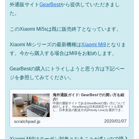
外通販サイト
GearBest
から提供していただきまし
た。
このXiaomi Mi5sは既に販売終了となっています。
Xiaomi Miシリーズの最新機種は
Xiaomi Mi9
となりま
す。今から購入する場合はMi9をお勧めします。
GearBestの購入にトライしようと思う方は下記ペー
ジを参照してみてください。
海外通販ガイド: GearBestでの買い方を紹
介!
中国の通販サイトであるGearBestの使い方について
紹介します。 GearBestは日本語対応サイトも充実
し、日本直送の配送方式(Priority Line)を選択できる
など、海外通販に慣れていない方でも注文すること
ができます。コンビニ決済もできるようになったの
2020/01/07
もうれしいところです。ブレットやスマホをなどの
scratchpad.jp
ガジェットを安く入手したい場合は有力な選択肢と
なるでしょう。
Xiaomi Mi9はクーポン対象となることが多いので購入