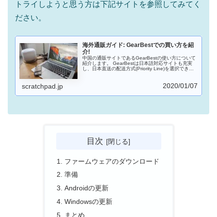
トライしようと思う方は下記サイトを参照してみてく
ださい。
海外通販ガイド: GearBestでの買い方を紹
介!
中国の通販サイトであるGearBestの使い方について
紹介します。 GearBestは日本語対応サイトも充実
し、日本直送の配送方式(Priority Line)を選択できる
など、海外通販に慣れていない方でも注文すること
ができます。コンビニ決済もできるようになったの
2020/01/07
もうれしいところです。ブレットやスマホをなどの
scratchpad.jp
ガジェットを安く入手したい場合は有力な選択肢と
なるでしょう。
目次
ファームウェアのダウンロード
準備
Androidの更新
Windowsの更新
まとめ