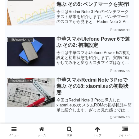
遊ぶ その5: ベンチマークを実行!
今回はRedmi Note 3 Proのベンチマーク
テスト結果を紹介します。ベンチマーク
のスコアから見ると、Redmi Note 3 Pro
の実力は1年前のハイエンドGalaxy S6に
2016/06/12
近い能力があるようです。それでいて価
格が2万円を切っているというのは、非常
中華スマホUlefone Power 6で遊
中華Androidスマホ
にコストパフォーマンスが高いといえる
ぶ その2: 初期設定
と思います。
今回は中華スマホUlefone Power 6の初期
設定と初期状態を紹介します。実際に動
かしてみると変なカスタマイズはなく、
ほぼ素のAndroidのように感じられます。
2019/07/29
プリインストールアプリも少ないのも好
印象です。
中華スマホRedmi Note 3 Proで
中華Androidスマホ
遊ぶ その18: xiaomi.euの初期状
態
今回はRedmi Note 3 Proに導入した
xiaomi.euのカスタムROMの初期状態を簡
単に紹介します。ざっと見た感じでは見
た目は全く公式ROMと変わりませんし、
2016/07/02
使っていてもあまり差を感じません。
xiaomi.euの方が更新が早いようですが、
中華スマホUlefone Power 6で遊
中華Androidスマホ
公式グローバルROMを導入しているのな
ぶ その5: ファームウェア(ROM)
らば無理に書き換える必要はないかもし
メニュー
ホーム
検索
トップ
サイドバー
をアップデートする!