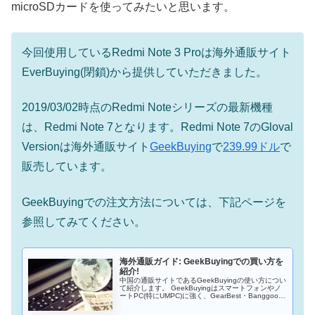
microSDカードを使ってみたいと思います。
今回使用しているRedmi Note 3 Proは海外通販サイト
EverBuying(閉鎖)から提供していただきました。
2019/03/02時点のRedmi Noteシリーズの最新機種
は、Redmi Note 7となります。Redmi Note 7のGloval
Versionは海外通販サイト
GeekBuying
で
239.99ドル
で
販売しています。
GeekBuyingでの注文方法については、下記ページを
参照してみてください。
海外通販ガイド: GeekBuyingでの買い方を
紹介!
中国の通販サイトであるGeekBuyingの使い方につい
て紹介します。 GeekBuyingはスマートフォンやノ
ートPC(特にUMPC)に強く、GearBest・Banggood
の対抗馬となるサイトだと思います。中華ガジェッ
トを買うときには、GeekBuyingも確認してみるとよ