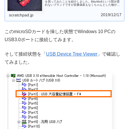
を買ってみたことを紹介しました。BlitzWolfという聞き慣
れないブランドですが容量偽装もなくちゃんとした物が届
きました。日本でもmicroSDカードは安く買えますが、海
外通販だとさらに安い価格で購入できる可能性がありま
2019/12/17
す。何か買うときについでに注文するのも良いでしょう。
scratchpad.jp
このmicroSDカードを挿した状態でWindows 10 PCの
USB3.0ポートに接続してみます。
そして接続状態を「
USB Device Tree Viewer
」で確認し
てみました。