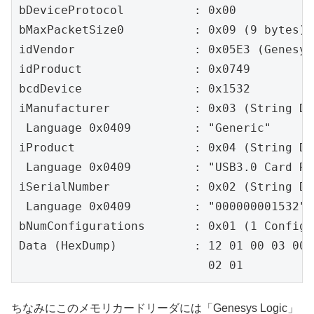
bDeviceProtocol          : 0x00

bMaxPacketSize0          : 0x09 (9 bytes)

idVendor                 : 0x05E3 (Genesys
idProduct                : 0x0749

bcdDevice                : 0x1532

iManufacturer            : 0x03 (String De
 Language 0x0409         : "Generic"

iProduct                 : 0x04 (String De
 Language 0x0409         : "USB3.0 Card Re
iSerialNumber            : 0x02 (String De
 Language 0x0409         : "000000001532"

bNumConfigurations       : 0x01 (1 Configu
Data (HexDump)           : 12 01 00 03 00 
                           02 01          
ちなみにこのメモリカードリーダには「Genesys Logic」