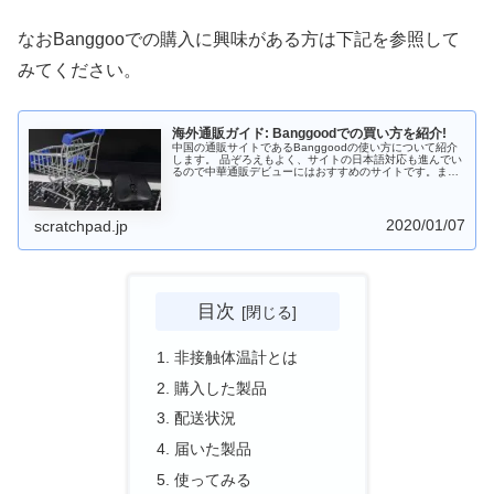
なおBanggooでの購入に興味がある方は下記を参照して
みてください。
海外通販ガイド: Banggoodでの買い方を紹介!
中国の通販サイトであるBanggoodの使い方について紹介
します。 品ぞろえもよく、サイトの日本語対応も進んでい
るので中華通販デビューにはおすすめのサイトです。また
支払はPayPal以外にコンビニも使えるのがうれしいところ
です。 中華スマホ・中華タブレットを購入する際には
Banggoodも選択肢に入れておくとよいでしょう。
2020/01/07
scratchpad.jp
目次
非接触体温計とは
購入した製品
配送状況
届いた製品
使ってみる