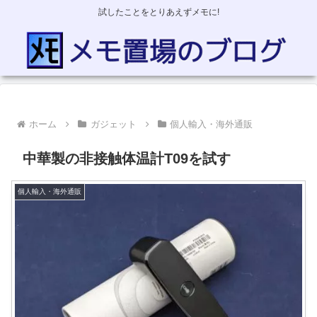
試したことをとりあえずメモに!
ホーム
ガジェット
個人輸入・海外通販
中華製の非接触体温計T09を試す
個人輸入・海外通販