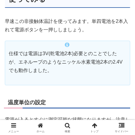
早速この非接触体温計を使ってみます。単四電池を2本入
れて電源ボタンを一押ししましょう。
仕様では電源は3V(乾電池2本)必要とのことでした
が、エネループのようなニッケル水素電池2本の2.4V
でも動作しました。
温度単位の設定
電源が入るとすぐに測定可能な状態になりますが、注意し
なければいけないのが
デフォルトが「華氏」になっている
メニュー
ホーム
検索
トップ
サイドバー