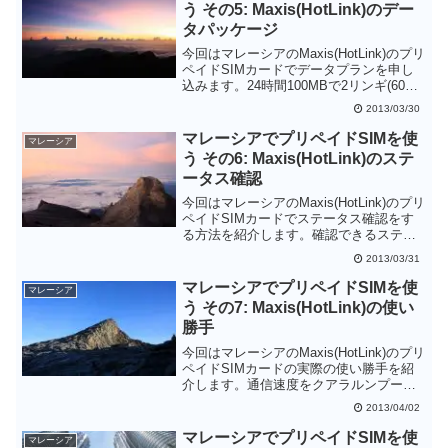
う その5: Maxis(HotLink)のデー
タパッケージ
今回はマレーシアのMaxis(HotLink)のプリ
ペイドSIMカードでデータプランを申し
込みます。24時間100MBで2リンギ(60～
70円)と格安です。
2013/03/30
マレーシアでプリペイドSIMを使
マレーシア
う その6: Maxis(HotLink)のステ
ータス確認
今回はマレーシアのMaxis(HotLink)のプリ
ペイドSIMカードでステータス確認をす
る方法を紹介します。確認できるステー
タスは残高とデータ通信量です。
2013/03/31
マレーシアでプリペイドSIMを使
マレーシア
う その7: Maxis(HotLink)の使い
勝手
今回はマレーシアのMaxis(HotLink)のプリ
ペイドSIMカードの実際の使い勝手を紹
介します。通信速度をクアラルンプール
のブキビンタン付近で測定したところ、
2013/04/02
残念ながらあまりスピードが出ませんで
した。しかしながらサービスエリアは十
マレーシアでプリペイドSIMを使
マレーシア