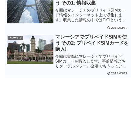
分なようです。
う その1: 情報収集
今回はマレーシアのプリペイドSIMカー
ド情報をインターネット上で収集しま
す。収集した情報の中ではDiGiという携
帯電話会社の情報が比較的多かったで
2013/03/10
す。しかしマレーシアの携帯電話事情は
頻繁に変わるらしく、最後は現地での出
マレーシアでプリペイドSIMを使
マレーシア
たとこ勝負になりそうです。
う その2: プリペイドSIMカードを
購入!
今回は実際にマレーシアでプリペイド
SIMカードを購入します。事前情報どお
りクアラルンプール空港でもうっていま
したが、タイミングの問題でKLセントラ
2013/03/12
ル駅で購入することになりました。携帯
電話会社は日本語ガイドがある
MAXIS(HotLink)としました。