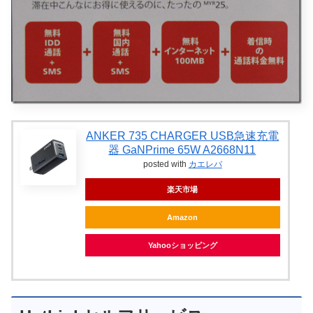
ANKER 735 CHARGER USB急速充電
器 GaNPrime 65W A2668N11
posted with
カエレバ
楽天市場
Amazon
Yahooショッピング