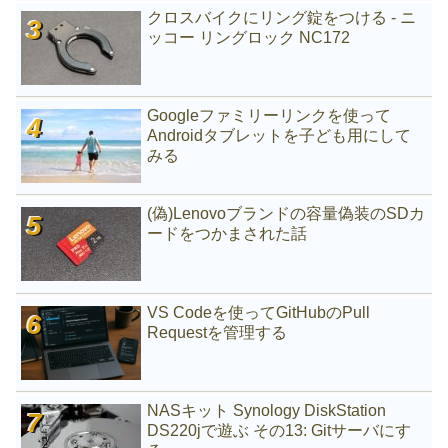
クロスバイクにリング錠をつける - ニ
ッコー リングロック NC172
Googleファミリーリンクを使って
Androidタブレットを子ども用にして
みる
(偽)Lenovoブランドの容量偽装のSDカ
ードをつかまされた話
VS Codeを使ってGitHubのPull
Requestを管理する
NASキット Synology DiskStation
DS220jで遊ぶ その13: Gitサーバにす