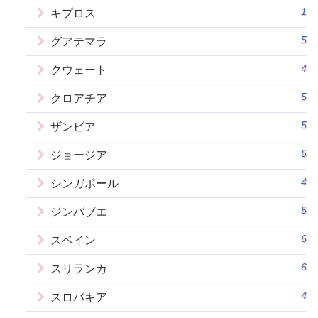
1
キプロス
5
グアテマラ
4
クウェート
5
クロアチア
5
ザンビア
5
ジョージア
4
シンガポール
5
ジンバブエ
6
スペイン
6
スリランカ
4
スロバキア