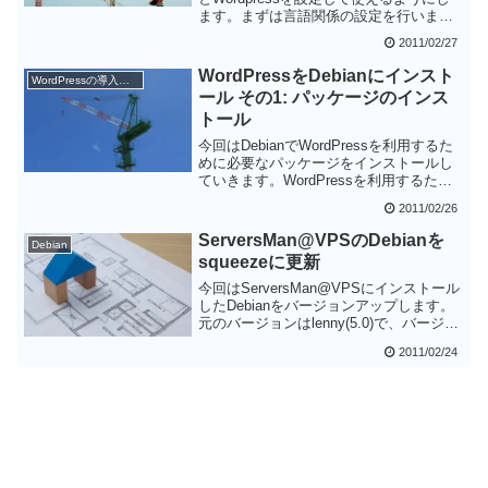
ます。まずは言語関係の設定を行いまし
ょう。
2011/02/27
WordPressをDebianにインスト
WordPressの導入と設定
ール その1: パッケージのインス
トール
今回はDebianでWordPressを利用するた
めに必要なパッケージをインストールし
ていきます。WordPressを利用するため
にはMySQLのパッケージも必要になりま
2011/02/26
す。
ServersMan@VPSのDebianを
Debian
squeezeに更新
今回はServersMan@VPSにインストール
したDebianをバージョンアップします。
元のバージョンはlenny(5.0)で、バージョ
ンアップ後はsqueeze(6.0)となります。
2011/02/24
VPS上でどうなるかと思いましたが特に
問題なく完了しました。