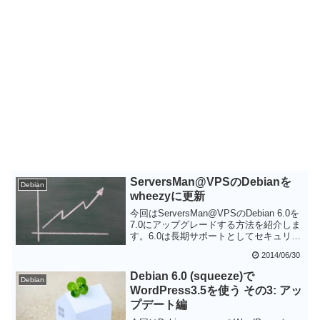
ServersMan@VPSのDebianを
Debian
wheezyに更新
今回はServersMan@VPSのDebian 6.0を
7.0にアップグレードする方法を紹介しま
す。6.0は長期サポートとしてセキュリテ
ィアップデートは続けられていますが、
2014/06/30
収納されているパッケージは古くなって
きています。自己責任となりますが、新
Debian 6.0 (squeeze)で
Debian
しいパッケージを使いたい人は7.0にアッ
WordPress3.5を使う その3: アッ
プグレードするのもよいと思います。
プデート編