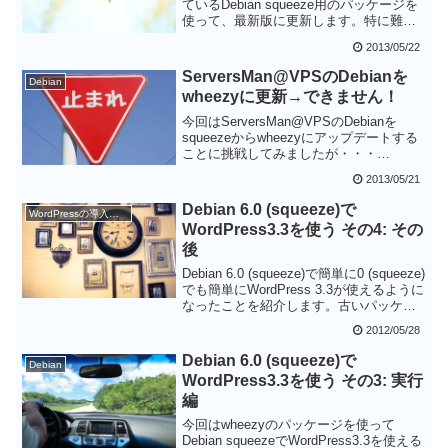
ているDebian squeeze用のパッケージを
使って、最新版に更新します。特に難し
い点はありませんが、設定ファイルが上
2013/05/22
書きされてしまうので、その点だけ注意
が必要です。
ServersMan@VPSのDebianを
Debian
wheezyに更新→できません！
今回はServersMan@VPSのDebianを
squeezeからwheezyにアップデートする
ことに挑戦してみましたが・・・
ServersMan@VPSのLinuxカーネルが古
2013/05/21
すぎて対応できず。無念です。
Debian 6.0 (squeeze)で
WordPressの導入と設定
WordPress3.3を使う その4: その
後
Debian 6.0 (squeeze)で簡単に0 (squeeze)
でも簡単にWordPress 3.3が使えるように
なったことを紹介します。古いパッケー
ジには脆弱性がありますので更新してお
2012/05/28
きましょう！
Debian 6.0 (squeeze)で
Debian
WordPress3.3を使う その3: 実行
編
今回はwheezyのパッケージを使って
Debian squeezeでWordPress3.3を使える