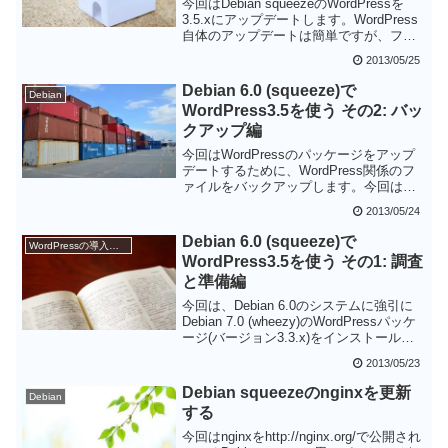
今回はDebian squeezeのWordPressを
3.5.xにアップデートします。WordPress
自体のアップデートは簡単ですが、ファ
イルの配置ポリシーが変更になったため
2013/05/25
若干の調整が必要な点が要注意です。
Debian 6.0 (squeeze)で
Debian
WordPress3.5を使う その2: バッ
クアップ編
今回はWordPressのパッケージをアップ
デートするために、WordPress関係のフ
ァイルをバックアップします。今回は
WordPressのプラグインは使わず手動で
2013/05/24
バックアップしますが、本来はプラグイ
ンを使い定期的にバックアップするよう
Debian 6.0 (squeeze)で
WordPressの導入と設定
にしたほうが良いでしょう。
WordPress3.5を使う その1: 調査
と準備編
今回は、Debian 6.0のシステムに強引に
Debian 7.0 (wheezy)のWordPressパッケ
ージ(バージョン3.3.x)をインストールす
るための準備を行います。調べたところ
2013/05/23
依存パッケージの問題は内容で、簡単に
いきそうです。次回は万が一のために
Debian squeezeのnginxを更新
Debian
WordPressのデータをバックアップしま
する
す。
今回はnginxをhttp://nginx.org/で公開され