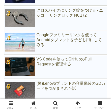
クロスバイクにリング錠をつける - ニ
ッコー リングロック NC172
Googleファミリーリンクを使って
Androidタブレットを子ども用にして
みる
VS Codeを使ってGitHubのPull
Requestを管理する
(偽)Lenovoブランドの容量偽装のSDカ
ードをつかまされた話
NASキット Synology DiskStation
メニュー
ホーム
検索
トップ
サイドバー