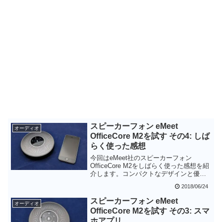
スピーカーフォン eMeet
オーディオ
OfficeCore M2を試す その4: しば
らく使った感想
今回はeMeet社のスピーカーフォン
OfficeCore M2をしばらく使った感想を紹
介します。コンパクトなデザインと優れ
たデザインは、この製品の電話会議用の
2018/06/24
スピーカーフォンとしての満足度を高め
ていると思います。ただ、価格的には決
スピーカーフォン eMeet
オーディオ
して安くないので、購入するかどうかは
OfficeCore M2を試す その3: スマ
電話会議の重要度によりそうです。
ホアプリ