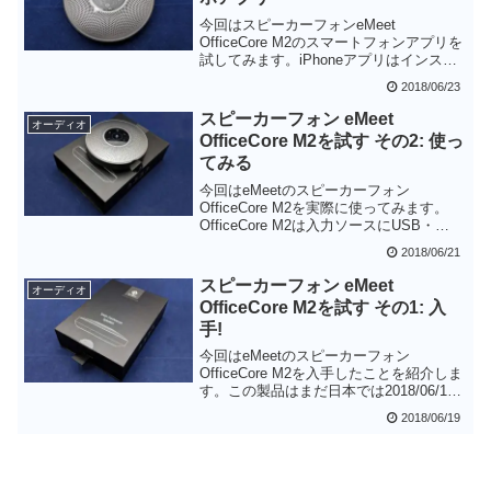
今回はスピーカーフォンeMeet
OfficeCore M2のスマートフォンアプリを
試してみます。iPhoneアプリはインスト
ールしてみたものの、期待のSiri連携はレ
2018/06/23
スポンス・使い勝手共にイマイチでし
た。またAndroid版はGoogle Play Storeで
スピーカーフォン eMeet
オーディオ
発見することができないという状態で
OfficeCore M2を試す その2: 使っ
す。スマホアプリはどんどん更新されて
てみる
いくと思いますので、今後に期待したい
と思います。
今回はeMeetのスピーカーフォン
OfficeCore M2を実際に使ってみます。
OfficeCore M2は入力ソースにUSB・
Bluetooth・AUXの3つを使うことがで
2018/06/21
き、簡単にセットアップすることができ
ます。特にUSB接続の場合はケーブル一
スピーカーフォン eMeet
オーディオ
本の接続だけで、バッテリーの心配も要
OfficeCore M2を試す その1: 入
らないのでかなりお手軽です。昔の電話
手!
会議セットはいろいろ接続が大変だった
ので、便利な世の中になったと実感しま
今回はeMeetのスピーカーフォン
した。
OfficeCore M2を入手したことを紹介しま
す。この製品はまだ日本では2018/06/19
現在では未発売ですが、日本語マニュア
2018/06/19
ルや技適認証など日本発売に向けた準備
が着々とされていることがわかります。
まもなく日本のAmazonで取り扱いが始ま
るのではないかと思います。