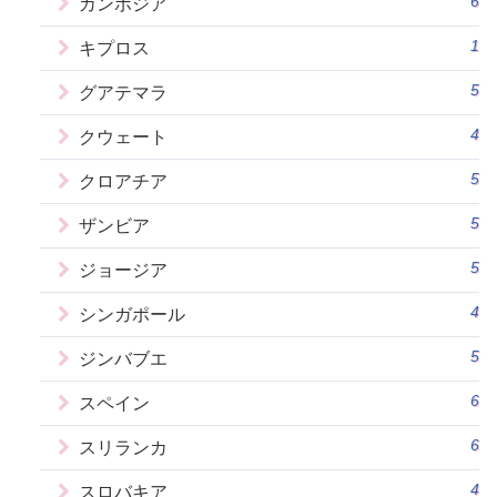
6
カンボジア
1
キプロス
5
グアテマラ
4
クウェート
5
クロアチア
5
ザンビア
5
ジョージア
4
シンガポール
5
ジンバブエ
6
スペイン
6
スリランカ
4
スロバキア