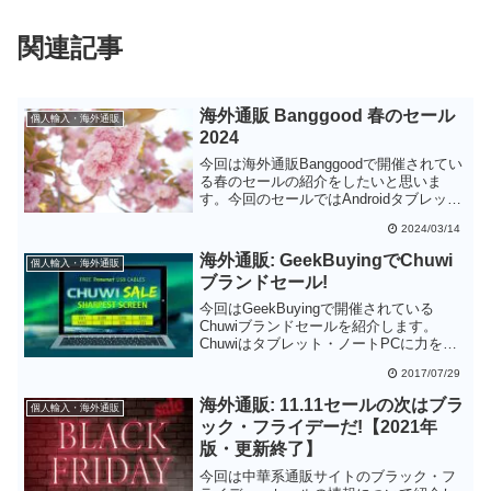
関連記事
海外通販 Banggood 春のセール
個人輸入・海外通販
2024
今回は海外通販Banggoodで開催されてい
る春のセールの紹介をしたいと思いま
す。今回のセールではAndroidタブレット
やミニPCが特に安くなっているようで
2024/03/14
す。
海外通販: GeekBuyingでChuwi
個人輸入・海外通販
ブランドセール!
今回はGeekBuyingで開催されている
Chuwiブランドセールを紹介します。
Chuwiはタブレット・ノートPCに力を入
れているおなじみの中華メーカーです。
2017/07/29
特に近年力を入れているノートPCは驚く
べきコストパフォーマンスなので、一度
海外通販: 11.11セールの次はブラ
個人輸入・海外通販
確認してみることをお勧めします。
ック・フライデーだ!【2021年
版・更新終了】
今回は中華系通販サイトのブラック・フ