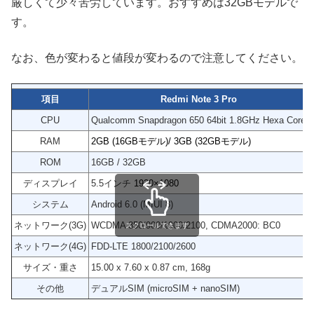
厳しくて少々苦労しています。おすすめは32GBモデルで
す。
なお、色が変わると値段が変わるので注意してください。
項目
Redmi Note 3 Pro
CPU
Qualcomm Snapdragon 650 64bit 1.8GHz Hexa Core
RAM
2GB (16GBモデル)/ 3GB (32GBモデル)
ROM
16GB / 32GB
ディスプレイ
5.5インチ
1920×1080
システム
Android 6.0 (MIUI 8)
ネットワーク(3G)
WCDMA 850/900/1900/2100, CDMA2000: BC0
スクロールできます
ネットワーク(4G)
FDD-LTE 1800/2100/2600
サイズ・重さ
15.00 x 7.60 x 0.87 cm, 168g
その他
デュアルSIM (microSIM + nanoSIM)