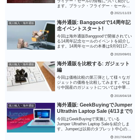
ライデー・セールの情報について紹介し
ます。ブラック・フライデー・セールは
アメリカの商習慣ですが、中華通販サイ
2021/11/23
トにとってアメリカは大口ユーザなの
で、各社ともかなり気合いの入ったセー
海外通販: Banggoodで14周年記
個人輸入・海外通販
ルを実施しています。
念イベントスタート!
今回は海外通販Banggoodで開催されてい
る14周年記念セールのイベントを紹介し
ます。14周年セールの本番は9月9日17:00
～9月12日17:00ですが、この本番までに
2020/09/01
いろいろセールを盛り上げるイベントが
用意されています。意外な製品も見つけ
海外通販を比較する: ガジェット
個人輸入・海外通販
ることができるので、ちょくちょくイベ
編
ントサイトを覗いてみることをオススメ
します。
今回は価格比較の第三弾として様々なガ
ジェットの価格を比較してみます。やは
り中国産のガジェットについては中華系
の通販サイトを使うメリットがありそう
2016/04/18
です。ただ、スティックPCのように日本
でも広く売られている製品については、
海外通販: GeekBuyingでJumper
個人輸入・海外通販
メーカを気にせず探せば日本の販売価格
Ultrathin Laptop Sale (4/13まで!)
と差が縮まるようです。
今回はGeekBuyingで実施している
Jumper Ultrathin Laptop Saleを紹介しま
す。Jumperは以前のタブレット中心のラ
インナップから、ノートPCを含めた製品
2017/04/08
群にシフトしているようです。キーボー