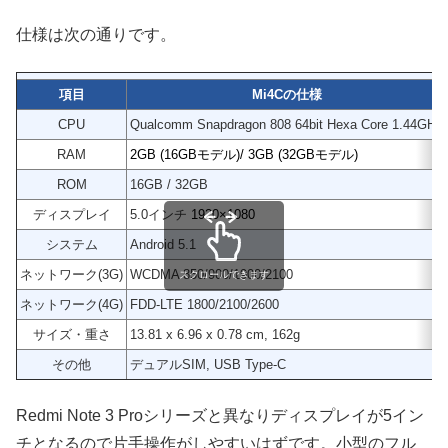
仕様は次の通りです。
項目
Mi4Cの仕様
CPU
Qualcomm Snapdragon 808 64bit Hexa Core 1.44GHz
RAM
2GB (16GBモデル)/ 3GB (32GBモデル)
ROM
16GB / 32GB
ディスプレイ
5.0インチ
1920×1080
システム
Android 5.1
ネットワーク(3G)
WCDMA 850/900/1900/2100
スクロールできます
ネットワーク(4G)
FDD-LTE 1800/2100/2600
サイズ・重さ
13.81 x 6.96 x 0.78 cm, 162g
その他
デュアルSIM, USB Type-C
Redmi Note 3 Proシリーズと異なりディスプレイが5イン
チとなるので片手操作がしやすいはずです。小型のフル