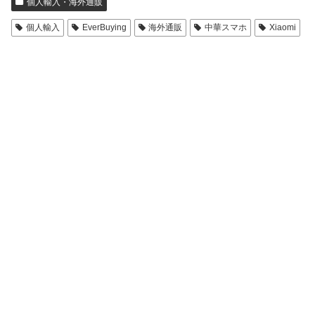
個人輸入・海外通販
個人輸入
EverBuying
海外通販
中華スマホ
Xiaomi