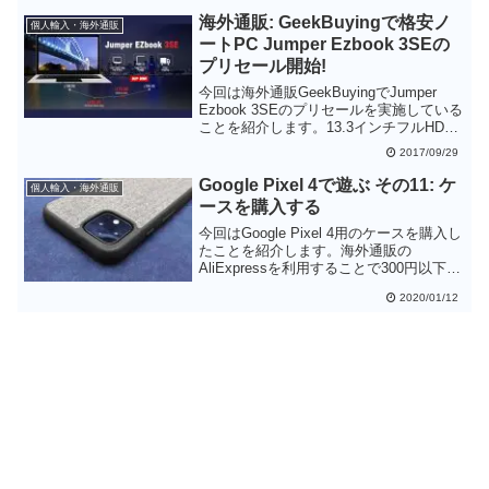
ドが英語配列になってしまうという悩み
海外通販: GeekBuyingで格安ノ
個人輸入・海外通販
もありますが、日本では不可能な値段で
ートPC Jumper Ezbook 3SEの
ノートPCが入手できますので是非チェッ
プリセール開始!
クしてみてください。
今回は海外通販GeekBuyingでJumper
Ezbook 3SEのプリセールを実施している
ことを紹介します。13.3インチフルHDの
ノートPCが先着100台169.99ドル、その
2017/09/29
次に200台が179.99ドルと、通常価格の
199.99ドルよりかなり安くなりますの
Google Pixel 4で遊ぶ その11: ケ
個人輸入・海外通販
で、格安ノートPCを探している方はチェ
ースを購入する
ックして起きましょう。
今回はGoogle Pixel 4用のケースを購入し
たことを紹介します。海外通販の
AliExpressを利用することで300円以下で
ケースを入手することができました。
2020/01/12
Pixel 4用なのでいずれも装着感は問題あ
りません。配送に時間はかかりますが、
少しでも安く手に入れたい方は
AliExpressを使ってみてください。