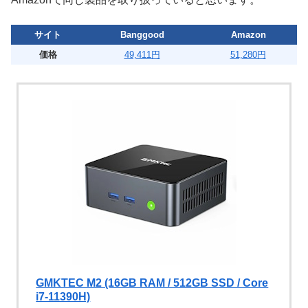
サイト
Banggood
Amazon
価格
49,411円
51,280円
GMKTEC M2 (16GB RAM / 512GB SSD / Core
i7-11390H)