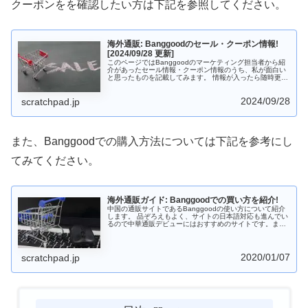
クーポンをを確認したい方は下記を参照してください。
海外通販: Banggoodのセール・クーポン情報!
[2024/09/28 更新]
このページではBanggoodのマーケティング担当者から紹
介があったセール情報・クーポン情報のうち、私が面白い
と思ったものを記載してみます。 情報が入ったら随時更新
するようにしてきます。
2024/09/28
scratchpad.jp
また、Banggoodでの購入方法については下記を参考にし
てみてください。
海外通販ガイド: Banggoodでの買い方を紹介!
中国の通販サイトであるBanggoodの使い方について紹介
します。 品ぞろえもよく、サイトの日本語対応も進んでい
るので中華通販デビューにはおすすめのサイトです。また
支払はPayPal以外にコンビニも使えるのがうれしいところ
です。 中華スマホ・中華タブレットを購入する際には
Banggoodも選択肢に入れておくとよいでしょう。
2020/01/07
scratchpad.jp