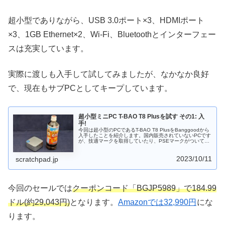
超小型でありながら、USB 3.0ポート×3、HDMIポート
×3、1GB Ethernet×2、Wi-Fi、Bluetoothとインターフェー
スは充実しています。
実際に渡しも入手して試してみましたが、なかなか良好
で、現在もサブPCとしてキープしています。
超小型ミニPC T-BAO T8 Plusを試す その1: 入
手!
今回は超小型のPCであるT-BAO T8 PlusをBanggoodから
入手したことを紹介します。国内販売されていないPCです
が、技適マークを取得していたり、PSEマークがついてい
たり、取扱説明書に日本語ページがあるなど、日本市場に
投入する気合いが感じられるPCです。超小型ののボディも
2023/10/11
魅力的で、Alder Lake N100で盛り上がるミニPC界隈の注
scratchpad.jp
目モデルではないかと思います。
今回のセールでは
クーポンコード「BGJP5989」で184.99
ドル(約29,043円)
となります。
Amazonでは32,990円
にな
ります。