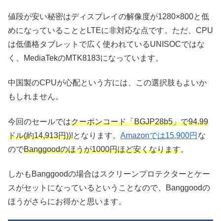
値段が安い秘密はディスプレイの解像度が1280×800と低
めになっていることとLTEに非対応な点です。ただ、CPU
は低価格タブレットで広く使われているUNISOCではな
く、MediaTekのMTK8183になっています。
中国製のCPUが心配という方には、この選択肢もよいか
もしれません。
今回のセールでは
クーポンコード「BGJP28b5」で94.99
ドル(約14,913円))!
となります。
Amazonでは15,900円
な
ので
Banggoodのほうが1000円ほど安くなります
。
しかもBanggoodの場合はスクリーンプロテクターとケー
スがセットになっているということなので、Banggoodの
ほうがさらにお得かと思います。