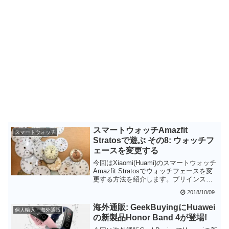
スマートウォッチAmazfit
スマートウォッチ
Stratosで遊ぶ その8: ウォッチフ
ェースを変更する
今回はXiaomi(Huami)のスマートウォッチ
Amazfit Stratosでウォッチフェースを変
更する方法を紹介します。プリインスト
ールされているウォッチフェースは15個
2018/10/09
だけですが、インターネット上には様々
なウォッチフェースデータが共有されて
海外通販: GeekBuyingにHuawei
個人輸入・海外通販
います。ウォッチフェースデータの形式
の新製品Honor Band 4が登場!
によりインストール方式は異なります
が、慣れれば簡単にウォッチフェースデ