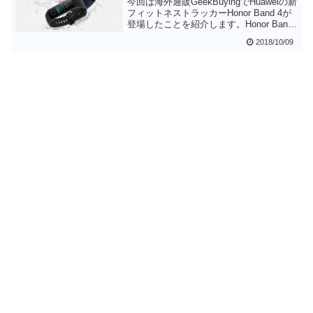
今回は海外通販GeekBuyingでHuaweiの新
ータを追加できると思います
フィットネストラッカーHonor Band 4が
登場したことを紹介します。Honor Band
4はディスプレイが大型・カラー化してデ
2018/10/09
ィスプレイに表示できる情報がぐっと増
えたようです。バッテリー持ちが悪くな
ったは残念ですが、Huaweiの使いやすい
アプリが使えることを考えると、フィッ
トネストラッカーの入門編の定番となる
製品かもしれません。