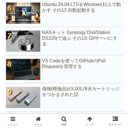
Ubuntu 24.04 LTSをWindows11上で動
かす その13 自動起動する
NASキット Synology DiskStation
DS220jで遊ぶ その13: Gitサーバにす
る
VS Codeを使ってGitHubのPull
Requestを管理する
偽物(模倣品)のLIXIL浄水カートリッジ
をつかまされた話
データを保持したままMBRからGPTに
変換する
メニュー
ホーム
検索
トップ
サイドバー