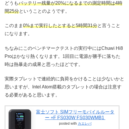
どうも
バッテリー残量が20%になるまでの測定時間は4時
間25分
ということのようです。
このまま
0%まで実行したとすると5時間31分
と言うこと
になります。
ちなみにこのベンチマークテストの実行中にはChuwi Hi8
Proはかなり熱くなります。1回目に電源が勝手に落ちた
時は熱暴走の成果と思ったほどです。
実際タブレットで連続的に負荷をかけることは少ないかと
思いますが、Intel Atom搭載のタブレットの場合は注意す
る必要があると思います。
富士ソフト SIMフリーモバイルルータ
ー +F FS030W FS030WMB1
posted with
カエレバ