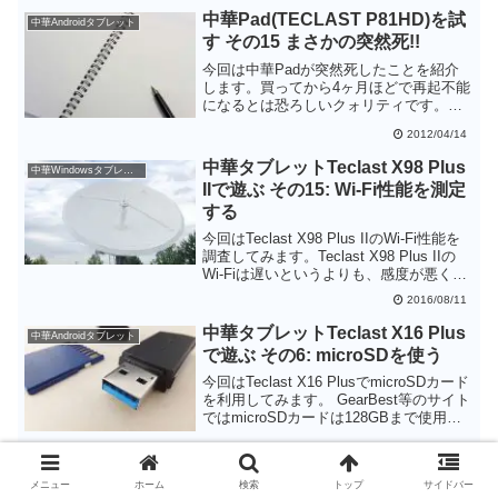
がわかります。ROMの更新は比較的簡単
中華Pad(TECLAST P81HD)を試
中華Androidタブレット
ですが、データが全て消えてしまうので
す その15 まさかの突然死!!
注意が必要です。
今回は中華Padが突然死したことを紹介
します。買ってから4ヶ月ほどで再起不能
になるとは恐ろしいクォリティです。状
況から見るにAndroidのシステムを格納す
2012/04/14
るフラッシュROMが読み書きできなくな
っているものと思います
中華タブレットTeclast X98 Plus
中華Windowsタブレット
IIで遊ぶ その15: Wi-Fi性能を測定
する
今回はTeclast X98 Plus IIのWi-Fi性能を
調査してみます。Teclast X98 Plus IIの
Wi-Fiは遅いというよりも、感度が悪くア
クセスポイントとの距離が離れると通信
2016/08/11
速度が落ちやすいということがわかりま
した。中華タブレットも早く5GHzのWi-
中華タブレットTeclast X16 Plus
中華Androidタブレット
Fiに対応するようになってほしいもので
で遊ぶ その6: microSDを使う
す。
今回はTeclast X16 PlusでmicroSDカード
を利用してみます。 GearBest等のサイト
ではmicroSDカードは128GBまで使用可
能と記載されていますが、64GB以上の
2016/06/01
microSDカードはFAT32で再フォーマット
する必要があります。いろいろトラブル
中華タブレットTeclast Tbook 10
中華Windowsタブレット
メニュー
ホーム
検索
トップ
サイドバー
が起こりそうですので、microSDカード