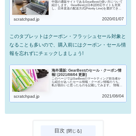
中国の通販サイトであるGearBestの使い方について
紹介します。 GearBestは日本語対応サイトも充実
し、日本直送の配送方式(Priority Line)を選択できる
など、海外通販に慣れていない方でも注文すること
ができます。コンビニ決済もできるようになったの
2020/01/07
もうれしいところです。ブレットやスマホをなどの
scratchpad.jp
ガジェットを安く入手したい場合は有力な選択肢と
なるでしょう。
このタブレットはクーポン・フラッシュセール対象と
なることも多いので、購入前にはクーポン・セール情
報を忘れずにチェックしましょう!
海外通販: GearBestのセール・クーポン情
報! [2021/08/04 更新]
このページではGarBestのマーケティング担当者か
ら紹介があったセール情報・クーポン情報のうち、
私が面白いと思ったものを記載してみます。 情報が
入ったら随時更新するようにしてきます。
2021/08/04
scratchpad.jp
目次