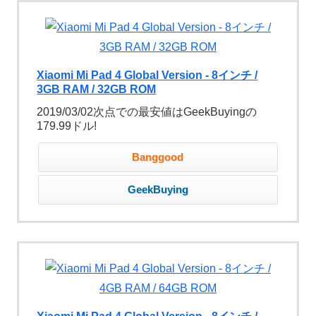
Xiaomi Mi Pad 4 Global Version - 8インチ /
3GB RAM / 32GB ROM
2019/03/02次点での最安値はGeekBuyingの
179.99ドル!
Banggood
GeekBuying