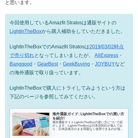
と思います。
今回使用しているAmazfit Stratosは通販サイトの
LightInTheBox
から購入補助をしていただきました。
LightInTheBoxでのAmazfit Stratosは
2019/03/02時点
で売り切れ
となってしまいましたが、
AliExpress
・
Banggood
・
GearBest
・
GeekBuying
・
JOYBUY
など
の海外通販で取り扱っています。
LightInTheBoxで購入にトライしてみようという方は
下記のページを参照してみてください。
海外通販ガイド: LightInTheBoxでの買い方
を紹介!
海外通販サイトLightInTheBoxの使い方について紹
介します。LightInTheBoxは日本語対応が進んでお
り、日本語表示のまま問題なく使用できるのが強み
です。また中華ガジェットだけでなく、結婚式など
のイベント用品・コスチューム・ベビー服などが購