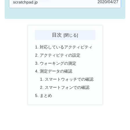
2020/04/27
入可能です。一方、難点は送料がわかりにくい点だ
scratchpad.jp
と思います。安いと思っても、注文画面の送料を見
てがっかりするケースが何度かありました。この点
は改善を期待したいところです。
目次
対応しているアクティビティ
アクティビティの設定
ウォーキングの測定
測定データの確認
スマートウォッチでの確認
スマートフォンでの確認
まとめ