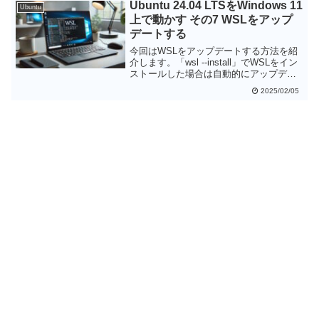
Ubuntu 24.04 LTSをWindows 11
Ubuntu
像を取得する際には解像度を下げ、フォ
上で動かす その7 WSLをアップ
ーマットをMotionJPEGとする必要があり
デートする
ました。
今回はWSLをアップデートする方法を紹
介します。「wsl --install」でWSLをイン
ストールした場合は自動的にアップデー
トされるため、手動でアップデートする
2025/02/05
必要はありません。新機能を試したい場
合などにはプレリリース版を使うことも
できますが、プレリリースへのアップデ
ートも非常に簡単になっています。