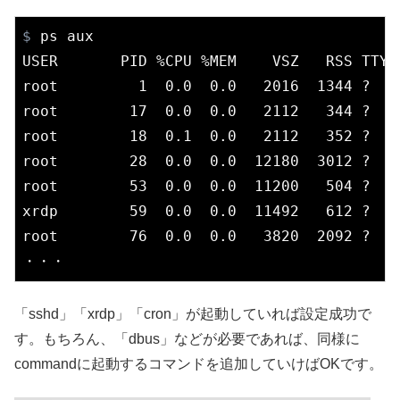
$
 ps aux
USER       PID %CPU %MEM    VSZ   RSS TTY 
root         1  0.0  0.0   2016  1344 ?   
root        17  0.0  0.0   2112   344 ?   
root        18  0.1  0.0   2112   352 ?   
root        28  0.0  0.0  12180  3012 ?   
root        53  0.0  0.0  11200   504 ?   
xrdp        59  0.0  0.0  11492   612 ?   
root        76  0.0  0.0   3820  2092 ?   
・・・
「sshd」「xrdp」「cron」が起動していれば設定成功で
す。もちろん、「dbus」などが必要であれば、同様に
commandに起動するコマンドを追加していけばOKです。