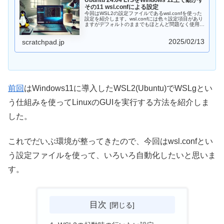
Ubuntu 24.04 LTSをWindows 11上で動かす
その11 wsl.confによる設定
今回はWSL2の設定ファイルであるwsl.confを使った
設定を紹介します。wsl.confには色々設定項目があり
ますがデフォルトのままでもほとんど問題なく使用で
きます。ただ、ホスト名は変更しておいたほうがわか
りやすい気がします。
2025/02/13
scratchpad.jp
前回
はWindows11に導入したWSL2(Ubuntu)でWSLgとい
う仕組みを使ってLinuxのGUIを実行する方法を紹介しま
した。
これでだいぶ環境が整ってきたので、今回はwsl.confとい
う設定ファイルを使って、いろいろ自動化したいと思いま
す。
目次