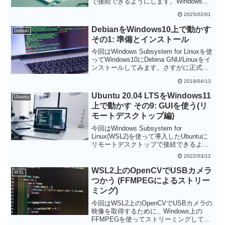
で接続できるようにします。Windowsか
らWSL2へはlocalhostを指定するとフォワ
2025/02/01
ーディングされるのでIPアドレスを気に
せずにSSH接続できます。これで使い慣
DebianをWindows10上で動かす
Debian
れたターミナルソフトPuTTYを使って
その1: 準備とインストール
WSL2を操作できるようになります。た
だ、手動でSSHサーバを起動しておく必
今回はWindows Subsystem for Linuxを使
要があるのが面倒な点です。
ってWindows10にDebina GNU/Linuxをイ
ンストールしてみます。さすがに正式版
の機能となっているだけあってインスト
2019/04/13
ールは簡単です。面倒なのはWindows
Subsystem for Linuxを有効化するところ
Ubuntu 20.04 LTSをWindows11
Ubuntu
だけでしょう。
上で動かす その9: GUIを使う(リ
モートデスクトップ編)
今回はWindows Subsystem for
Linux(WSL2)を使って導入したUbuntuに
リモートデスクトップで接続できるよう
にしてみます。モートデスクトップを使
2022/03/12
うとWindows側に特別なソフトを入れる
必要がありません。WSL2でデスクトップ
WSL2上のOpenCVでUSBカメラ
WSL
画面を使いたい方は、Xサーバー(VnXsrv)
つかう (FFMPEGによるストリー
を使うよりリモートデスクトップの方が
ミング)
お手軽だと思います。
今回はWSL2上のOpenCVでUSBカメラの
映像を取得するために、Windows上の
FFMPEGを使ってストリーミングしてみ