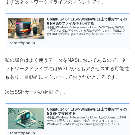
まずはネットワークドライブのマウントです。
Ubuntu 24.04 LTSをWindows 11上で動かす その
6 NASのファイルを利用する
今回はWindows Subsystem for Linux (WSL2)からNASの
共有フォルダにアクセスする方法を紹介します。WSL2で
はFUSEが利用できるため様々な方法でNASにアクセスで
きますが、結局Windowsにネットワークド...
scratchpad.jp
私の場合はよく使うデータをNASにおいてあるので、ネ
ットワークドライブにはWSL2からもアクセスする可能性
もあり、自動的にマウントしておきたいところです。
次はSSHサーバの起動です。
Ubuntu 24.04 LTSをWindows 11上で動かす その
5 SSHで接続する
今回はWindows Subsystem for Linux 2上のUbuntuにSSH
サーバを導入して、SSHで接続できるようにします。
WindowsからWSL2へはlocalhostを指定するとフォワーデ
ィングされるのでIPアドレスを気...
scratchpad.jp