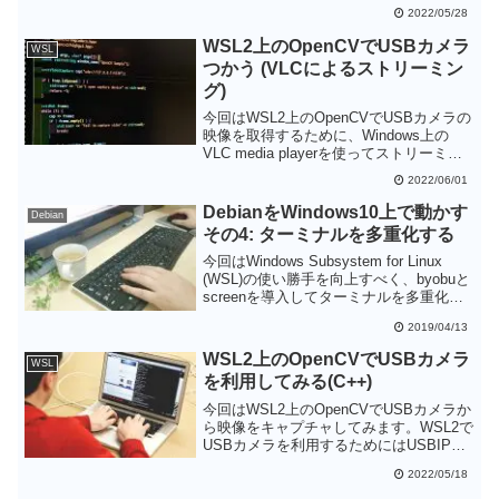
ます。事前にストリーミングを開始する
2022/05/28
手間が必要ですが、USBIPD-WINを使っ
てWSL2にUSBデバイスを見せるより
WSL2上のOpenCVでUSBカメラ
WSL
も、高解像度の映像を取得できるのがメ
つかう (VLCによるストリーミン
リットです。ただし、映像の遅延はスト
グ)
リーミングの方が大きくなるので、使い
分けると良さそうです。
今回はWSL2上のOpenCVでUSBカメラの
映像を取得するために、Windows上の
VLC media playerを使ってストリーミン
グしてみます。VLC media playerを利用
2022/06/01
することで、GUIでストリーミングの設
定をすることができるのでFFMPEGより
DebianをWindows10上で動かす
Debian
も簡単かもしれません。遅延が大きいな
その4: ターミナルを多重化する
どの制限はありますが、WSL2上の
OpenCVでUSBカメラの映像を取得した
今回はWindows Subsystem for Linux
い方は、ストリーミングを試してみてく
(WSL)の使い勝手を向上すべく、byobuと
ださい。
screenを導入してターミナルを多重化し
てみます。本物のLinuxで設定するのに比
2019/04/13
べ、若干追加の設定が必要ですが、使い
勝手は本物のLinuxとほぼ同様です。若干
WSL2上のOpenCVでUSBカメラ
WSL
動作が遅いのが気になる点かもしれませ
を利用してみる(C++)
ん。
今回はWSL2上のOpenCVでUSBカメラか
ら映像をキャプチャしてみます。WSL2で
USBカメラを利用するためにはUSBIPD-
WINという仕組みを使う必要があり、こ
2022/05/18
のせいかUSBの通信速度がかなり遅くな
っています。このためUSBカメラから映