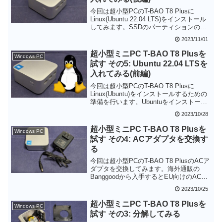
おいたのですが、そんなことは不要で気
今回は超小型PCのT-BAO T8 Plusに
楽にLinuxをためそうです。
Linux(Ubuntu 22.04 LTS)をインストール
してみます。SSDのパーティションの変
更で強制再起動が必要だったものの、あ
2023/11/01
とはスムーズにインストールできまし
た。Wi-FiもBluetoothも問題なく使えま
超小型ミニPC T-BAO T8 Plusを
Windows PC
す。T-BAO T8 PlusはサブPCとしてLinux
試す その5: Ubuntu 22.04 LTSを
端末を用意したいという方にもちょうど
入れてみる(前編)
良さそうです。
今回は超小型PCのT-BAO T8 Plusに
Linux(Ubuntu)をインストールするための
準備を行います。Ubuntuをインストール
するとプリインストールされていた
2023/10/28
Windows 11 Proが消えてしまうのでしっ
かりとバックアップをとっておきましょ
超小型ミニPC T-BAO T8 Plusを
Windows PC
う。またLinuxをインストールするための
試す その4: ACアダプタを交換す
インストール用USBメモリも作成してお
る
きます。
今回は超小型PCのT-BAO T8 PlusのACア
ダプタを交換してみます。海外通販の
Banggoodから入手するとEU向けのACプ
ラグが付属して、日本で使うためには変
2023/10/25
換アダプタを介する必要があります。追
加の出費にはなりますがAmazonなどで上
超小型ミニPC T-BAO T8 Plusを
Windows PC
位互換のACアダプタを入手することで、
試す その3: 分解してみる
直接コンセントにさせるようになるので