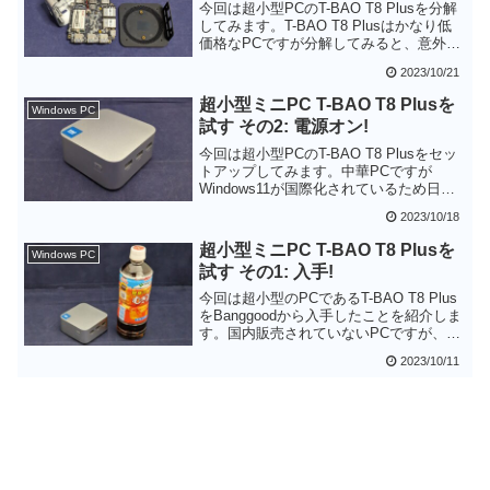
オススメです。
今回は超小型PCのT-BAO T8 Plusを分解
してみます。T-BAO T8 Plusはかなり低
価格なPCですが分解してみると、意外と
無駄なくしっかり作られている感じで
2023/10/21
す。特に冷却ユニットは銅素材となって
いる点が好印象でした。
超小型ミニPC T-BAO T8 Plusを
Windows PC
試す その2: 電源オン!
今回は超小型PCのT-BAO T8 Plusをセッ
トアップしてみます。中華PCですが
Windows11が国際化されているため日本
語でセットアップすることができます。
2023/10/18
ベンチマークの結果も他のAlderLake
N100のPCと同等で低価格PCとしては良
超小型ミニPC T-BAO T8 Plusを
Windows PC
好です。ただ、SSDがSATA接続なのでス
試す その1: 入手!
トレージに負荷がかかる用途に関しては
要注意と思います。
今回は超小型のPCであるT-BAO T8 Plus
をBanggoodから入手したことを紹介しま
す。国内販売されていないPCですが、技
適マークを取得していたり、PSEマーク
2023/10/11
がついていたり、取扱説明書に日本語ペ
ージがあるなど、日本市場に投入する気
合いが感じられるPCです。超小型ののボ
ディも魅力的で、Alder Lake N100で盛り
上がるミニPC界隈の注目モデルではない
かと思います。