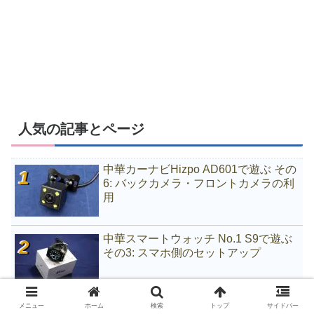
人気の記事とページ
中華カーナビHizpo AD601で遊ぶ その
6: バックカメラ・フロントカメラの利
用
中華スマートウォッチ No.1 S9で遊ぶ
その3: スマホ側のセットアップ
クロスバイクにリング錠をつける - ニ
メニュー
ホーム
検索
トップ
サイドバー