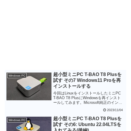
超小型ミニPC T-BAO T8 Plusを
Windows PC
試す その7 Windows11 Proを再
インストールする
今回はLinuxをインストールしたミニPC
T-BAO T8 PlusにWindowsを再インスト
ールしてみます。Microsoft純正のインス
トールメディア作成ツールとLinuxインス
2023/11/04
トール前に作成しておいた回復ドライブ
を試しましたが、いずれもWindows11
超小型ミニPC T-BAO T8 Plusを
Windows PC
Proを再インストールできてライセンス認
試す その6: Ubuntu 22.04LTSを
証も問題ありませんでした。Linuxのイン
入れてみる(後編)
ストール前にいろいろバックアップして