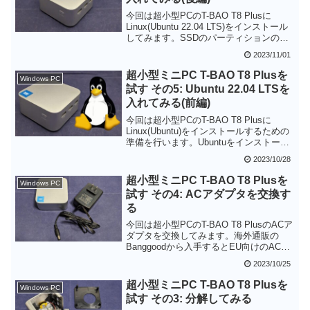
おいたのですが、そんなことは不要で気
今回は超小型PCのT-BAO T8 Plusに
楽にLinuxをためそうです。
Linux(Ubuntu 22.04 LTS)をインストール
してみます。SSDのパーティションの変
更で強制再起動が必要だったものの、あ
2023/11/01
とはスムーズにインストールできまし
た。Wi-FiもBluetoothも問題なく使えま
超小型ミニPC T-BAO T8 Plusを
Windows PC
す。T-BAO T8 PlusはサブPCとしてLinux
試す その5: Ubuntu 22.04 LTSを
端末を用意したいという方にもちょうど
入れてみる(前編)
良さそうです。
今回は超小型PCのT-BAO T8 Plusに
Linux(Ubuntu)をインストールするための
準備を行います。Ubuntuをインストール
するとプリインストールされていた
2023/10/28
Windows 11 Proが消えてしまうのでしっ
かりとバックアップをとっておきましょ
超小型ミニPC T-BAO T8 Plusを
Windows PC
う。またLinuxをインストールするための
試す その4: ACアダプタを交換す
インストール用USBメモリも作成してお
る
きます。
今回は超小型PCのT-BAO T8 PlusのACア
ダプタを交換してみます。海外通販の
Banggoodから入手するとEU向けのACプ
ラグが付属して、日本で使うためには変
2023/10/25
換アダプタを介する必要があります。追
加の出費にはなりますがAmazonなどで上
超小型ミニPC T-BAO T8 Plusを
Windows PC
位互換のACアダプタを入手することで、
試す その3: 分解してみる
直接コンセントにさせるようになるので