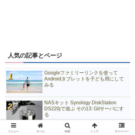
人気の記事とページ
Googleファミリーリンクを使って
Androidタブレットを子ども用にして
みる
NASキット Synology DiskStation
DS220jで遊ぶ その13: Gitサーバにす
る
中華カーナビHizpo AD601で遊ぶ その
メニュー
ホーム
検索
トップ
サイドバー