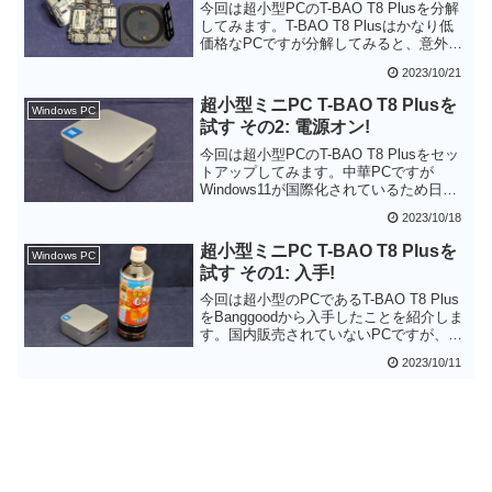
オススメです。
今回は超小型PCのT-BAO T8 Plusを分解
してみます。T-BAO T8 Plusはかなり低
価格なPCですが分解してみると、意外と
無駄なくしっかり作られている感じで
2023/10/21
す。特に冷却ユニットは銅素材となって
いる点が好印象でした。
超小型ミニPC T-BAO T8 Plusを
Windows PC
試す その2: 電源オン!
今回は超小型PCのT-BAO T8 Plusをセッ
トアップしてみます。中華PCですが
Windows11が国際化されているため日本
語でセットアップすることができます。
2023/10/18
ベンチマークの結果も他のAlderLake
N100のPCと同等で低価格PCとしては良
超小型ミニPC T-BAO T8 Plusを
Windows PC
好です。ただ、SSDがSATA接続なのでス
試す その1: 入手!
トレージに負荷がかかる用途に関しては
要注意と思います。
今回は超小型のPCであるT-BAO T8 Plus
をBanggoodから入手したことを紹介しま
す。国内販売されていないPCですが、技
適マークを取得していたり、PSEマーク
2023/10/11
がついていたり、取扱説明書に日本語ペ
ージがあるなど、日本市場に投入する気
合いが感じられるPCです。超小型ののボ
ディも魅力的で、Alder Lake N100で盛り
上がるミニPC界隈の注目モデルではない
かと思います。