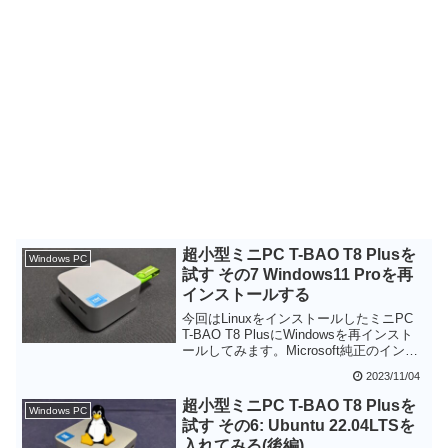
超小型ミニPC T-BAO T8 Plusを
Windows PC
試す その7 Windows11 Proを再
インストールする
今回はLinuxをインストールしたミニPC
T-BAO T8 PlusにWindowsを再インスト
ールしてみます。Microsoft純正のインス
トールメディア作成ツールとLinuxインス
2023/11/04
トール前に作成しておいた回復ドライブ
を試しましたが、いずれもWindows11
超小型ミニPC T-BAO T8 Plusを
Windows PC
Proを再インストールできてライセンス認
試す その6: Ubuntu 22.04LTSを
証も問題ありませんでした。Linuxのイン
入れてみる(後編)
ストール前にいろいろバックアップして