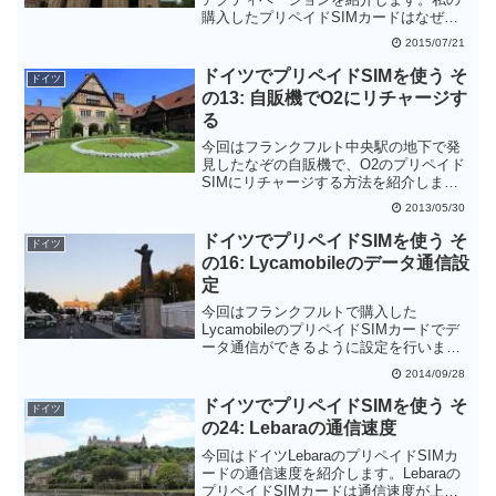
購入したプリペイドSIMカードはなぜか
アクティベーション済みという怪しい状
2015/07/21
態だったため、完全なアクティベーショ
ンプロセス確認することができませんで
ドイツでプリペイドSIMを使う そ
ドイツ
した。おそらく本来は1212に電話をする
の13: 自販機でO2にリチャージす
だけでアクティベーションできるのだと
る
思います。
今回はフランクフルト中央駅の地下で発
見したなぞの自販機で、O2のプリペイド
SIMにリチャージする方法を紹介しま
す。自販機なので当然24時間運用だと思
2013/05/30
います。早朝や深夜にフランクフルトに
到着したときなどに活用できそうです。
ドイツでプリペイドSIMを使う そ
ドイツ
の16: Lycamobileのデータ通信設
定
今回はフランクフルトで購入した
LycamobileのプリペイドSIMカードでデ
ータ通信ができるように設定を行いま
す。初期残高が7.5ユーロあったおかげ
2014/09/28
で、TOP UPすることなく500MBのイン
ターネットパッケージを使用することが
ドイツでプリペイドSIMを使う そ
ドイツ
できました。これは結構お得だと思いま
の24: Lebaraの通信速度
す。
今回はドイツLebaraのプリペイドSIMカ
ードの通信速度を紹介します。Lebaraの
プリペイドSIMカードは通信速度が上限