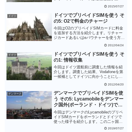
7.2Mbpsに制限されており、今回の測定
2015/07/27
ではほぼ上限の速度が出ていました。
Webサイトを見たりメールをやり取りす
ドイツでプリペイドSIMを使う そ
ドイツ
る程度ならば問題はなさそうです。
の5: O2で料金のチャージ
今回はO2のプリペイドSIMカードに料金
を追加する方法を紹介します。リチャー
ジカードあるいはeバウチャーを使う方法
がお手軽のようです。
2012/04/24
ドイツでプリペイドSIMを使う そ
ドイツ
の1: 情報収集
今回はドイツ渡航前に調査した情報を紹
介します。調査した結果、Vodafoneを第
一候補としてドイツに向かうことにしま
した。
2012/04/20
デンマークでプリペイドSIMを使
デンマーク
う その5: Lycamobileをデンマー
ク国外(ポーランド・ドイツ)で使
う
今回はデンマークのLycamobileのプリペ
イドSIMカードをポーランドとドイツで
使った様子を紹介します。この二ヶ国で
はローミング料金不要でデータ通信を行
2019/07/27
うことができましたが、接続は3Gのみで