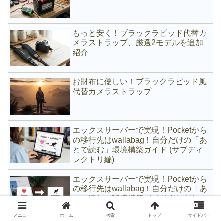
もっと安く！ブラックラピッド代替カ
メラストラップ、厳選2モデルを追加
紹介
お財布に優しい！ブラックラピッド風
代替カメラストラップ
エックスサーバーで実現！Pocketから
の移行先はwallabag！自分だけの「あ
とで読む」環境構築ガイド (サブディ
レクトリ編)
エックスサーバーで実現！Pocketから
の移行先はwallabag！自分だけの「あ
とで読む」環境構築ガイド (サブドメ
イン編)
メニュー
ホーム
検索
トップ
サイドバー