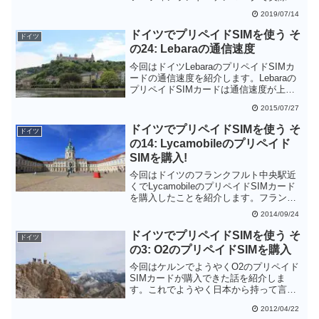
使った様子を紹介します。対応国であれ
2019/07/14
ば、到着してスマートフォンの電源を入
れればすぐにモバイルインターネットを
ドイツでプリペイドSIMを使う そ
ドイツ
使うことができます。これはかなりお手
の24: Lebaraの通信速度
軽で便利です。特に今回の旅行では予定
外の国に滞在することになってしまい、
今回はドイツLebaraのプリペイドSIMカ
Travel SIM Worldが大活躍してくれまし
ードの通信速度を紹介します。Lebaraの
た。データ通信量も国ごとではなくトー
プリペイドSIMカードは通信速度が上限
タルで計算されるので無駄になりませ
7.2Mbpsに制限されており、今回の測定
2015/07/27
ん。複数国を旅行する方にはお勧めで
ではほぼ上限の速度が出ていました。
す。
Webサイトを見たりメールをやり取りす
ドイツでプリペイドSIMを使う そ
ドイツ
る程度ならば問題はなさそうです。
の14: Lycamobileのプリペイド
SIMを購入!
今回はドイツのフランクフルト中央駅近
くでLycamobileのプリペイドSIMカード
を購入したことを紹介します。フランク
フルト中央駅からすぐですし、購入に際
2014/09/24
して面倒な手続きもいりません。ほかの
携帯電話会社のプリペイドSIMカードも
ドイツでプリペイドSIMを使う そ
ドイツ
置いてあるので空港で買う時間がなかっ
の3: O2のプリペイドSIMを購入
た人には良いかもしれません。
今回はケルンでようやくO2のプリペイド
SIMカードが購入できた話を紹介しま
す。これでようやく日本から持って言っ
たスマホを使ってインターネット接続で
2012/04/22
きるようになりました。