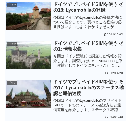
ドイツでプリペイドSIMを使う そ
ドイツ
の18: Lycamobileの登録
今回はドイツのLycamobileの登録方法に
ついて紹介します。実のところ登録の必
要性はいまいちよくわかりませんが、ド
イツに長めに滞在する方は念のため登録
2014/10/02
しておいた方がよいでしょう。
ドイツでプリペイドSIMを使う そ
ドイツ
の1: 情報収集
今回はドイツ渡航前に調査した情報を紹
介します。調査した結果、Vodafoneを第
一候補としてドイツに向かうことにしま
した。
2012/04/20
ドイツでプリペイドSIMを使う そ
ドイツ
の17: Lycamobileのステータス確
認と通信速度
今回はドイツのLycamobileのプリペイド
SIMカードでのステータス確認方法と通
信速度を紹介します。ステータス確認な
どは、マニュアルに書いてありますしか
2014/09/30
なり簡単で、戸惑うことはないと思いま
す。一方、通信速度に関しては少々物足
りない結果となりました。