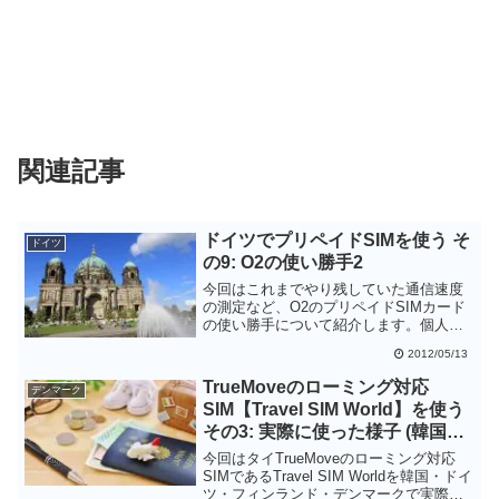
関連記事
ドイツでプリペイドSIMを使う そ
ドイツ
の9: O2の使い勝手2
今回はこれまでやり残していた通信速度
の測定など、O2のプリペイドSIMカード
の使い勝手について紹介します。個人的
にはO2の使い勝手には満足しています。
2012/05/13
TrueMoveのローミング対応
デンマーク
SIM【Travel SIM World】を使う
その3: 実際に使った様子 (韓国・
ドイツ・フィンランド・デンマー
今回はタイTrueMoveのローミング対応
ク)
SIMであるTravel SIM Worldを韓国・ドイ
ツ・フィンランド・デンマークで実際に