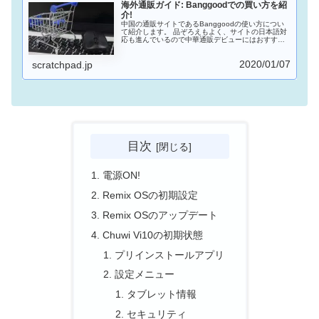
海外通販ガイド: Banggoodでの買い方を紹
介!
中国の通販サイトであるBanggoodの使い方につい
て紹介します。 品ぞろえもよく、サイトの日本語対
応も進んでいるので中華通販デビューにはおすすめ
のサイトです。また支払はPayPal以外にコンビニも
使えるのがうれしいところです。 中華スマホ・中華
2020/01/07
タブレットを購入する際にはBanggoodも選択肢に
scratchpad.jp
入れておくとよいでしょう。
目次
電源ON!
Remix OSの初期設定
Remix OSのアップデート
Chuwi Vi10の初期状態
プリインストールアプリ
設定メニュー
タブレット情報
セキュリティ