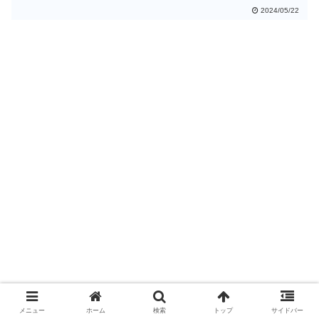
ングハブですが非常にコンパクトで、価
2024/05/22
格も同スペックの製品に対してかなり抑
えられています。もちろん2.5GBASET-T
対応のPCを接続したところ、通信速度も
期待通り向上しました。そろそろネット
ワークをアップグレードしたいと思って
いる方にはおすすめの製品です。
メニュー
ホーム
検索
トップ
サイドバー