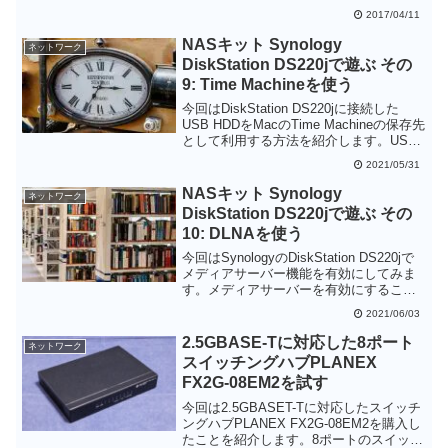
いうわけではありませんが、WXR-
2017/04/11
1750DHPはデュアルコア・大型アンテナ
ということで同時にWi-Fi通信がある場合
NASキット Synology
ネットワーク
や、通信距離が長い場合に有利であるこ
DiskStation DS220jで遊ぶ その
とを確認できました。
9: Time Machineを使う
今回はDiskStation DS220jに接続した
USB HDDをMacのTime Machineの保存先
として利用する方法を紹介します。USB
HDDを利用できれば容量的には余裕があ
2021/05/31
りますし、DiskStationを保存先とすれ
ば、いちいちMacにUSB HDDを接続する
NASキット Synology
ネットワーク
ことなくTime Machineが利用できます。
DiskStation DS220jで遊ぶ その
なかなかオススメの使い方と思います。
10: DLNAを使う
今回はSynologyのDiskStation DS220jで
メディアサーバー機能を有効にしてみま
す。メディアサーバーを有効にすること
自体はかなり簡単ですが、表示したい写
2021/06/03
真が高解像度の場合は設定の変更が必要
でした。ただ、このメディアサーバ機能
2.5GBASE-Tに対応した8ポート
ネットワーク
を有効に利用するにはプレーヤー側の能
スイッチングハブPLANEX
力が重要かもしれません。
FX2G-08EM2を試す
今回は2.5GBASET-Tに対応したスイッチ
ングハブPLANEX FX2G-08EM2を購入し
たことを紹介します。8ポートのスイッチ