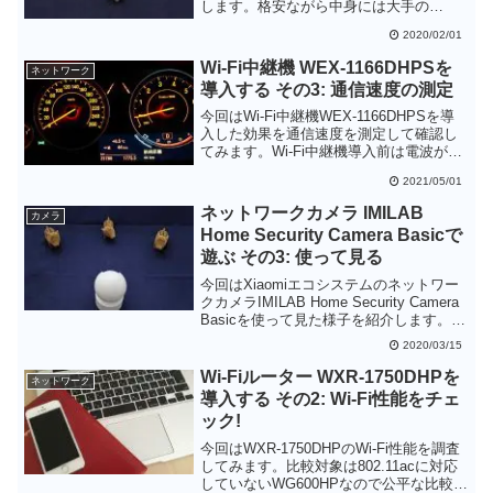
します。格安ながら中身には大手の
Realtekのコントローラを利用しており、
2020/02/01
Windows10ならドライバのインストール
不要で利用することができます。また、
Wi-Fi中継機 WEX-1166DHPSを
ネットワーク
実際の通信速度もスペック通りであるこ
導入する その3: 通信速度の測定
とが確認できました。なかなか良い買い
物だったと思います。
今回はWi-Fi中継機WEX-1166DHPSを導
入した効果を通信速度を測定して確認し
てみます。Wi-Fi中継機導入前は電波が弱
かったエリアで、5GHz・2.4GHzの両方
2021/05/01
で改善が見られました。特に2.4GHzで通
信できなかった場所でも中継機を導入後
ネットワークカメラ IMILAB
カメラ
は通信が可能になりました。家電などま
Home Security Camera Basicで
だまだ2.4GHzのみのデバイスは多いので
遊ぶ その3: 使って見る
これはうれしい効果でした。
今回はXiaomiエコシステムのネットワー
クカメラIMILAB Home Security Camera
Basicを使って見た様子を紹介します。Mi
Home Appでセットアップをしておけば簡
2020/03/15
単に接続することができます。映像もま
ずまずですし、暗いところでもナイトビ
Wi-Fiルーター WXR-1750DHPを
ネットワーク
ジョンで撮影できるので活用範囲は広そ
導入する その2: Wi-Fi性能をチェ
うです。
ック!
今回はWXR-1750DHPのWi-Fi性能を調査
してみます。比較対象は802.11acに対応
していないWG600HPなので公平な比較と