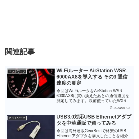
関連記事
Wi-Fiルーター AirStation WSR-
ネットワーク
6000AX8を導入する その3 通信
速度の測定
今回はWi-FiルータをAirStation WSR-
6000AX8に買い換えたあとの通信速度を
測定してみます。以前使っていたWXR-
1750DHPよりは電波の飛びは良くなって
2024/01/03
いるようですが、木造3階建てだとレイア
ウトによっては電波状態が厳しいところ
USB3.0対応USB Ethernetアダプ
ネットワーク
も出てきそうです。
タを中華通販で買ってみる
今回は海外通販GearBestで格安のUSB
Ethernetアダプタを購入したことを紹介