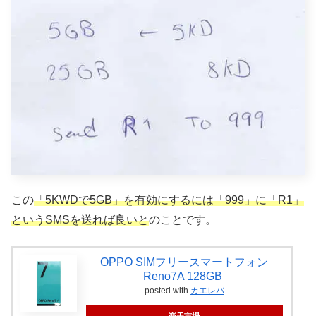
この
「5KWDで5GB」を有効にするには「999」に「R1」
というSMSを送れば良いと
のことです。
OPPO SIMフリースマートフォン
Reno7A 128GB
posted with
カエレバ
楽天市場