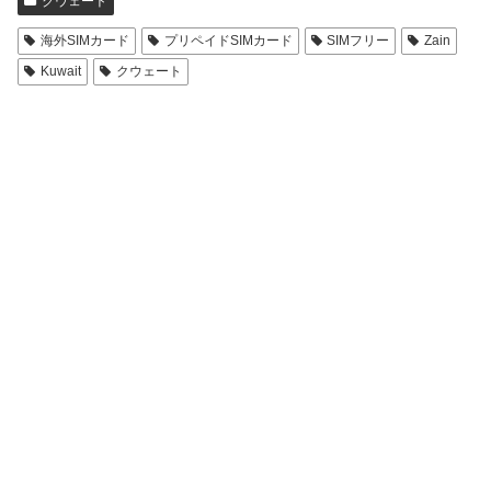
クウェート
海外SIMカード
プリペイドSIMカード
SIMフリー
Zain
Kuwait
クウェート