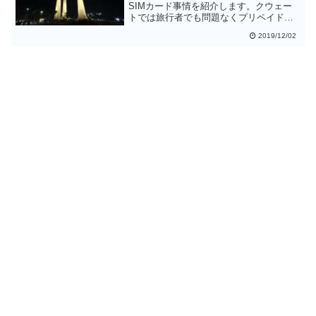
SIMカード事情を紹介します。クウェー
トでは旅行者でも問題なくプリペイド
SIMカードを購入できそうですが、最低
2019/12/02
でも5KWD(約1650円)と他国に比べるとや
や高くなりそうです。