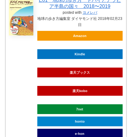
E01 地球の歩き方 ドバイとアラビ
ア半島の国々 2018〜2019
posted with
ヨメレバ
地球の歩き方編集室 ダイヤモンド社 2018年02月23
日
Amazon
Kindle
楽天ブックス
楽天kobo
7net
honto
e-hon