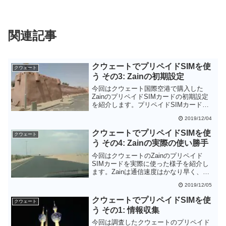
関連記事
クウェートでプリペイドSIMを使
クウェート
う その3: Zainの初期設定
今回はクウェート国際空港で購入した
ZainのプリペイドSIMカードの初期設定
を紹介します。プリペイドSIMカードの
初期残高の5KWDを使って、5GBのデー
2019/12/04
タ通信ができるインターネットパッケー
ジを購入できるのでモバイルインターネ
クウェートでプリペイドSIMを使
クウェート
ットに追加出費は必要ありません。購入
う その4: Zainの実際の使い勝手
したらすぐにインターネットパッケージ
を有効にしておきましょう。
今回はクウェートのZainのプリペイド
SIMカードを実際に使った様子を紹介し
ます。Zainは通信速度はかなり早く、ま
た、旅行者が滞在する場所であればLTE
2019/12/05
での接続も期待できます。唯一困ったの
はデータ残量の確認方法が不明なことぐ
クウェートでプリペイドSIMを使
クウェート
らいです。
う その1: 情報収集
今回は調査したクウェートのプリペイド