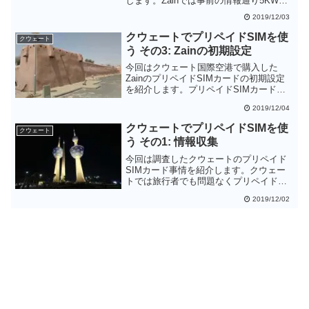
します。Zainでは事前の情報通り5KWD
でプリペイドSIMカードを購入すること
2019/12/03
ができました。購入するときにはパスポ
ートとビザを見せればOKです。インター
クウェートでプリペイドSIMを使
クウェート
ネットパッケージの買い方も教えてくれ
う その3: Zainの初期設定
ます。
今回はクウェート国際空港で購入した
ZainのプリペイドSIMカードの初期設定
を紹介します。プリペイドSIMカードの
初期残高の5KWDを使って、5GBのデー
2019/12/04
タ通信ができるインターネットパッケー
ジを購入できるのでモバイルインターネ
クウェートでプリペイドSIMを使
クウェート
ットに追加出費は必要ありません。購入
う その1: 情報収集
したらすぐにインターネットパッケージ
を有効にしておきましょう。
今回は調査したクウェートのプリペイド
SIMカード事情を紹介します。クウェー
トでは旅行者でも問題なくプリペイド
SIMカードを購入できそうですが、最低
2019/12/02
でも5KWD(約1650円)と他国に比べるとや
や高くなりそうです。