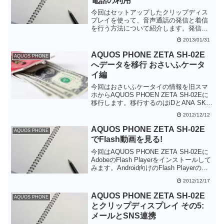
電話の利用
今回はセットアップしたクリップディス
プレイを使って、音声通話の発信と着信
を行う方法について紹介します。発信で
きる電話番号は着信・発信履歴にある電
2013/01/31
話番号のみという制限がるもの、本体を
触ることなく通話ができるので、かばん
AQUOS PHONE ZETA SH-02E
AQUOS PHONE
にスマートフォンを入れている人には便
へデータを移行 おさいふケータ
利かもしれません。
イ編
今回はおさいふケータイの情報を旧スマ
ホからAQUOS PHOEN ZETA SH-02Eに
移行します。移行するのはiDとANA SKiP
サービスになります。おさいふケータイ
2012/12/12
はもう何年もサービスしているので、機
種変更時の対応もだいぶ洗練されてきま
AQUOS PHONE ZETA SH-02E
AQUOS PHONE
した。
でFlash動画を見る!
今回はAQUOS PHONE ZETA SH-02Eに
AdobeのFlash Playerをインストールして
みます。Android向けのFlash Playerの提
供は終了しているはずですが、今ですと
2012/12/17
Google Playからダウンロードできます。
Sleipnir Mobileを使うと動画の再生が可能
AQUOS PHONE ZETA SH-02E
AQUOS PHONE
になります。
とクリップディスプレイ その5:
メールとSNS連携