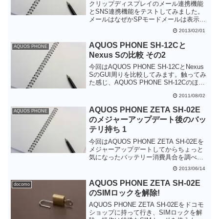
クリップディスプレイのメール連携機能
とSNS連携機能をテストしてみました。
メールはなぜかSPモードメールは表示で
きず、表示できたのはSMSだけでした。
2013/02/01
Facebook/mixi/twitterとも連携できます
が、表示できるのはメッセージだけの様
AQUOS PHONE SH-12Cと
AQUOS PHONE
子。電話機能に比べてイマイチな感じが
Nexus Sの比較 その2
します。
今回はAQUOS PHONE SH-12CとNexus
SのGUI周りを比較してみます。触ってみ
た感じ、AQUOS PHONE SH-12Cのほう
がユーザのことを考えて作り込んである
2011/08/02
気がします。
AQUOS PHONE ZETA SH-02E
AQUOS PHONE
のメジャーアップデート後のバッ
テリ持ち 1
今回はAQUOS PHONE ZETA SH-02Eを
メジャーアップデートしてからちょっと
気になったバッテリー消費具合を調べて
みました。メジャーアップデート後にち
2013/06/14
ょっとバッテリーの持ちが悪くなった気
がしますが、気のせいでしょうか？
AQUOS PHONE ZETA SH-02E
docomo
のSIMロックを解除!
AQUOS PHONE ZETA SH-02Eをドコモ
ショップに持って行き、SIMロックを解