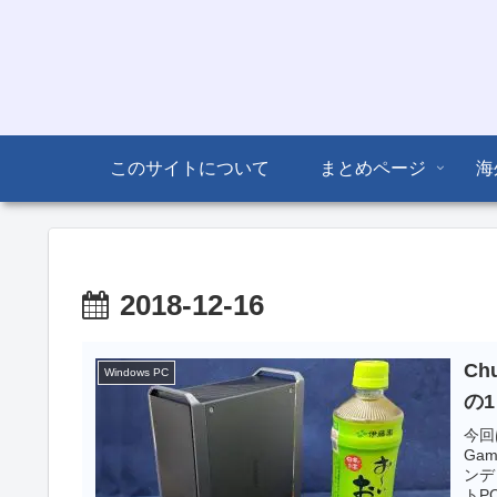
このサイトについて
まとめページ
海
2018-12-16
Ch
Windows PC
の1
今回
Ga
ンデ
トP