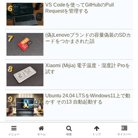
VS Codeを使ってGitHubのPull
Requestを管理する
(偽)Lenovoブランドの容量偽装のSDカ
ードをつかまされた話
Xiaomi (Mijia) 電子温度・湿度計 Proを
試す
Ubuntu 24.04 LTSをWindows11上で動
かす その13 自動起動する
データを保持したままMBRからGPTに
変換する
メニュー
ホーム
検索
トップ
サイドバー