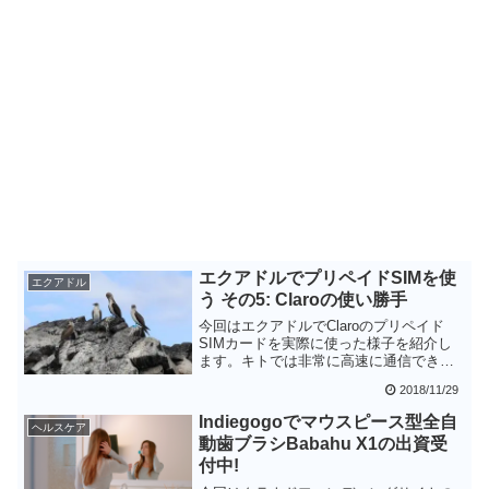
エクアドルでプリペイドSIMを使
エクアドル
う その5: Claroの使い勝手
今回はエクアドルでClaroのプリペイド
SIMカードを実際に使った様子を紹介し
ます。キトでは非常に高速に通信できま
したが、ガラパゴス諸島ではかなりスピ
2018/11/29
ードが落ち、さらに離島となると圏外に
なってしまいました。ガラパゴス諸島で
Indiegogoでマウスピース型全自
ヘルスケア
はスマートフォンを忘れて自然を満喫す
動歯ブラシBabahu X1の出資受
るのが一番だと思います。
付中!