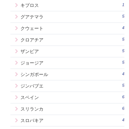
1
キプロス
5
グアテマラ
4
クウェート
5
クロアチア
5
ザンビア
5
ジョージア
4
シンガポール
5
ジンバブエ
6
スペイン
6
スリランカ
4
スロバキア