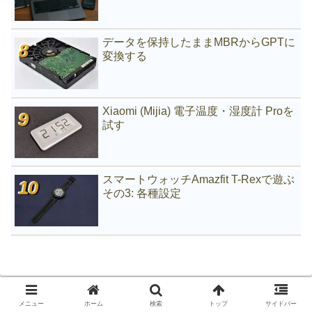
データを保持したままMBRからGPTに
変換する
Xiaomi (Mijia) 電子温度・湿度計 Proを
試す
スマートウォッチAmazfit T-Rexで遊ぶ
その3: 各種設定
メニュー
ホーム
検索
トップ
サイドバー