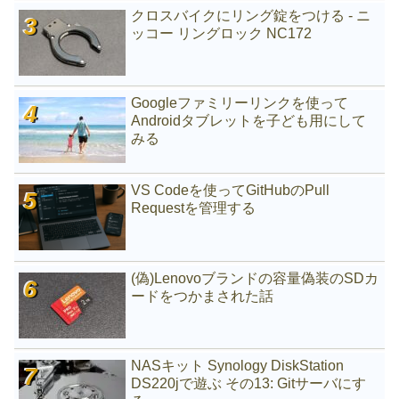
クロスバイクにリング錠をつける - ニ
ッコー リングロック NC172
Googleファミリーリンクを使って
Androidタブレットを子ども用にして
みる
VS Codeを使ってGitHubのPull
Requestを管理する
(偽)Lenovoブランドの容量偽装のSDカ
ードをつかまされた話
NASキット Synology DiskStation
DS220jで遊ぶ その13: Gitサーバにす