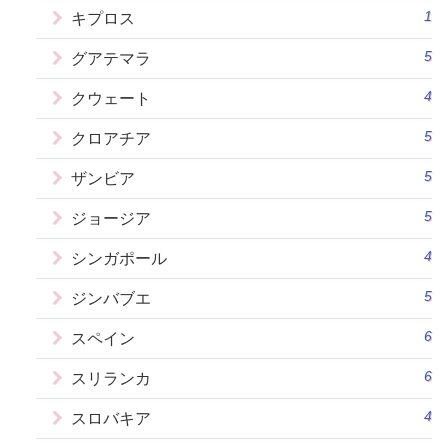
1
キプロス
5
グアテマラ
4
クウェート
5
クロアチア
5
ザンビア
5
ジョージア
4
シンガポール
5
ジンバブエ
6
スペイン
6
スリランカ
4
スロバキア